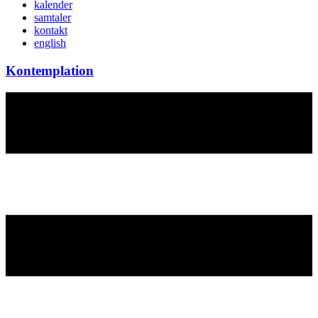
kalender
samtaler
kontakt
english
Kontemplation