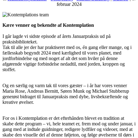
februar 2024
Kære venner og bekendte af Kontemplation
I går lagde vi sidste episode af årets Januarpraksis ud på
praksisbiblioteket.
Tak til alle jer der har praktiseret med os, én gang eller mange, og i
fællesskab begyndt 2024 med kærlighed til vores planet, med
jordforbindelse og med noget af alt det som hviler på denne
afgørende vigtige forbindelse nedadtil, med jorden, kroppen og
stoffet.
Og en særlig og varm tak til vores gæster – i år har vores venner
Maria Rose, Andreas Bernitt, Søren Munk og Michael Stubberup
generøst bidraget til Januarpraksis med dybe, livsbekræftende og
kreative øvelser.
For os i Kontemplation er det efterhånden blevet en tradition at
skabe dette program – vi, hele teamet er, frem mod og under januar, i
gang med at indtale guidninger, redigere lydfiler og videoer, med at
skabe den visuelle del af denne føljeton, og følge øvelserne til dørs i