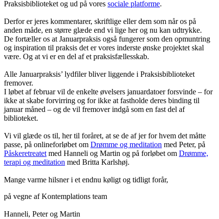
Praksisbiblioteket og ud på vores
sociale platforme
.
Derfor er jeres kommentarer, skriftlige eller dem som når os på
anden måde, en større glæde end vi lige her og nu kan udtrykke.
De fortæller os at Januarpraksis også fungerer som den opmuntring
og inspiration til praksis det er vores inderste ønske projektet skal
være. Og at vi er en del af et praksisfællesskab.
Alle Januarpraksis’ lydfiler bliver liggende i Praksisbiblioteket
fremover.
I løbet af februar vil de enkelte øvelsers januardatoer forsvinde – for
ikke at skabe forvirring og for ikke at fastholde deres binding til
januar måned – og de vil fremover indgå som en fast del af
biblioteket.
Vi vil glæde os til, her til foråret, at se de af jer for hvem det måtte
passe, på onlineforløbet om
Drømme og meditation
med Peter, på
Påskeretreatet
med Hanneli og Martin og på forløbet om
Drømme,
terapi og meditation
med Britta Karlshøj.
Mange varme hilsner i et endnu køligt og tidligt forår,
på vegne af Kontemplations team
Hanneli, Peter og Martin