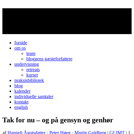
forside
om os
team
bloggens gæsteforfattere
undervisning
retreats
kurser
praksisbibliotek
blog
kalender
individuelle samtaler
kontakt
english
Tak for nu – og på gensyn og genhør
af
Hanneli Ågotsdatter
·
Peter Høeg
·
Martin Guldberg
|
GLIMT
| 1.