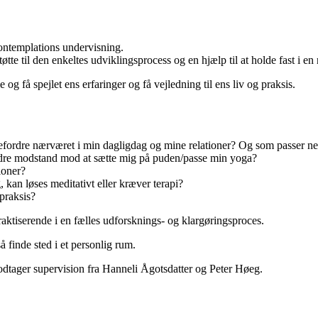
 Kontemplations undervisning.
te til den enkeltes udviklingsprocess og en hjælp til at holde fast i en
 og få spejlet ens erfaringer og få vejledning til ens liv og praksis.
fordre nærværet i min dagligdag og mine relationer? Og som passer ne
indre modstand mod at sætte mig på puden/passe min yoga?
ioner?
kan løses meditativt eller kræver terapi?
praksis?
ktiserende i en fælles udforsknings- og klargøringsproces.
 finde sted i et personlig rum.
tager supervision fra Hanneli Ågotsdatter og Peter Høeg.