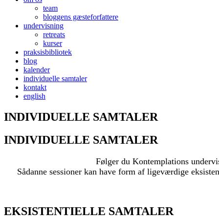
team
bloggens gæsteforfattere
undervisning
retreats
kurser
praksisbibliotek
blog
kalender
individuelle samtaler
kontakt
english
INDIVIDUELLE SAMTALER
INDIVIDUELLE SAMTALER
Følger du Kontemplations undervisn
Sådanne sessioner kan have form af ligeværdige eksistent
EKSISTENTIELLE SAMTALER