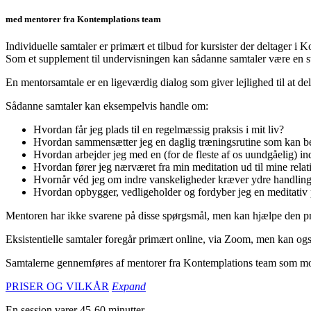
med mentorer fra Kontemplations team
Individuelle samtaler er primært et tilbud for kursister der deltager i
Som et supplement til undervisningen kan sådanne samtaler være en støt
En mentorsamtale er en ligeværdig dialog som giver lejlighed til at dele
Sådanne samtaler kan eksempelvis handle om:
Hvordan får jeg plads til en regelmæssig praksis i mit liv?
Hvordan sammensætter jeg en daglig træningsrutine som kan be
Hvordan arbejder jeg med en (for de fleste af os uundgåelig) 
Hvordan fører jeg nærværet fra min meditation ud til mine relat
Hvornår véd jeg om indre vanskeligheder kræver ydre handling, 
Hvordan opbygger, vedligeholder og fordyber jeg en meditativ 
Mentoren har ikke svarene på disse spørgsmål, men kan hjælpe den pra
Eksistentielle samtaler foregår primært online, via Zoom, men kan også
Samtalerne gennemføres af mentorer fra Kontemplations team som mod
PRISER OG VILKÅR
Expand
En session varer 45-60 minutter.