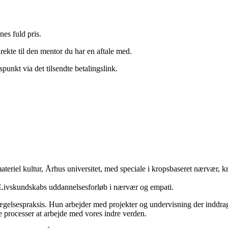
nes fuld pris.
rekte til den mentor du har en aftale med.
punkt via det tilsendte betalingslink.
teriel kultur, Århus universitet, med speciale i kropsbaseret nærvær, k
 Livskundskabs uddannelsesforløb i nærvær og empati.
gelsespraksis. Hun arbejder med projekter og undervisning der inddrag
de processer at arbejde med vores indre verden.