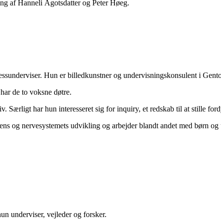
dning af Hanneli Ågotsdatter og Peter Høeg.
essunderviser. Hun er billedkunstner og undervisningskonsulent i Ge
ar de to voksne døtre.
iv. Særligt har hun interesseret sig for inquiry, et redskab til at stille
ens og nervesystemets udvikling og arbejder blandt andet med børn og
un underviser, vejleder og forsker.