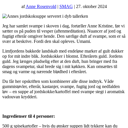
af
Anne Rosenvold
|
SMAG
| 27. oktober 2024
Jeg har samlet svampe i skoven i dag, fortæller Anne Kristine, før vi
sætter os på puden til vesper (aftenmeditation). Nuancer af jord og
fugtigt efterår omgiver hende. Den særlige duft af svampe, som er så
svær at beskrive. Fordi den skal opleves. Umami.
Limfjordens bakkede landskab med endeløse marker af gult dukker
op for mit indre blik. Jordskokker i blomst. Efterårets guld. Jordens
guld. Jeg længes pludselig efter at den duft, hun bringer med fra
dagens svampetur, skal brede sig i mit køkken. Kan omsættes til
smag og varme og nærende blødhed i efteråret.
Du får her opskriften som kombinerer alle disse indtryk. Våde
gummistøvler, efterår, kastanjer, svampe, fugtig jord og nedfalden
løv – en suppe af jordskokke/kartoffel med svampe stegt i aromatisk
vadouvan krydderi.
Ingredienser til 4 personer:
500 g spisekartofler – hvis du ønsker suppen lidt tykkere kan du