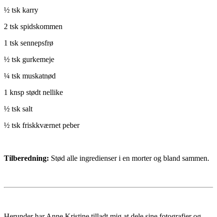
½ tsk karry
2 tsk spidskommen
1 tsk sennepsfrø
½ tsk gurkemeje
¼ tsk muskatnød
1 knsp stødt nellike
½ tsk salt
½ tsk friskkværnet peber
Tilberedning:
Stød alle ingredienser i en morter og bland sammen.
Herunder har Anne Kristine tilladt mig at dele sine fotografier og