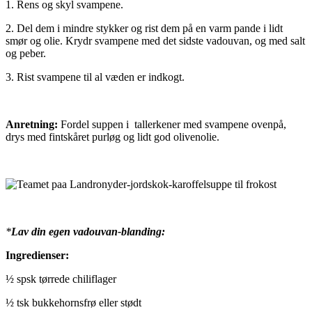
1. Rens og skyl svampene.
2. Del dem i mindre stykker og rist dem på en varm pande i lidt
smør og olie. Krydr svampene med det sidste vadouvan, og med salt
og peber.
3. Rist svampene til al væden er indkogt.
Anretning:
Fordel suppen i tallerkener med svampene ovenpå,
drys med fintskåret purløg og lidt god olivenolie.
*
Lav din egen vadouvan-blanding:
Ingredienser:
½ spsk tørrede chiliflager
½ tsk bukkehornsfrø eller stødt