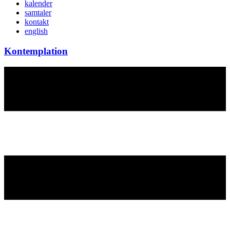
kalender
samtaler
kontakt
english
Kontemplation