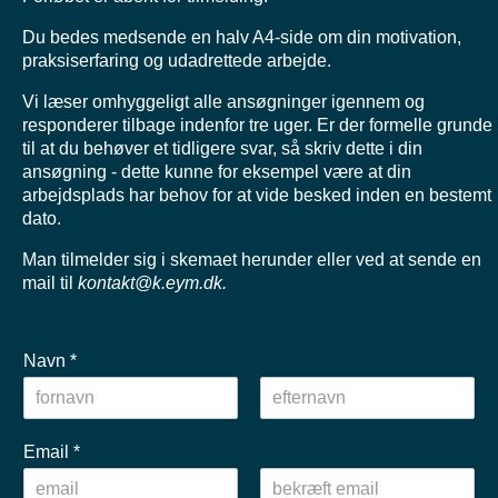
Du bedes medsende en halv A4-side om din motivation,
praksiserfaring og udadrettede arbejde.
Vi læser omhyggeligt alle ansøgninger igennem og
responderer tilbage indenfor tre uger. Er der formelle grunde
til at du behøver et tidligere svar, så skriv dette i din
ansøgning - dette kunne for eksempel være at din
arbejdsplads har behov for at vide besked inden en bestemt
dato.
Man tilmelder sig i skemaet herunder eller ved at sende en
mail til
kontakt@k.eym.dk.
Navn
*
F
E
o
f
Email
*
r
t
n
e
a
r