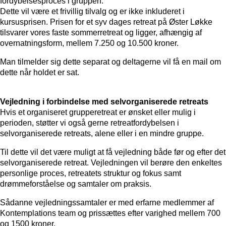
fordybelsesproces i gruppen.
Dette vil være et frivillig tilvalg og er ikke inkluderet i
kursusprisen. Prisen for et syv dages retreat på Øster Løkke
tilsvarer vores faste sommerretreat og ligger, afhængig af
overnatningsform, mellem 7.250 og 10.500 kroner.
Man tilmelder sig dette separat og deltagerne vil få en mail om
dette når holdet er sat.
Vejledning i forbindelse med selvorganiserede retreats
Hvis et organiseret grupperetreat er ønsket eller mulig i
perioden, støtter vi også gerne retreatfordybelsen i
selvorganiserede retreats, alene eller i en mindre gruppe.
Til dette vil det være muligt at få vejledning både før og efter det
selvorganiserede retreat. Vejledningen vil berøre den enkeltes
personlige proces, retreatets struktur og fokus samt
drømmeforståelse og samtaler om praksis.
Sådanne vejledningssamtaler er med erfarne medlemmer af
Kontemplations team og prissættes efter varighed mellem 700
og 1500 kroner.