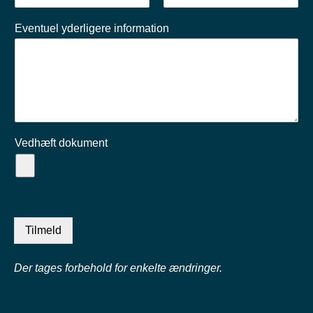
v
n
E
C
n
a
m
o
Eventuel yderligere information
v
a
n
n
i
f
l
i
r
m
E
m
a
i
l
Vedhæft dokument
Tilmeld
Der tages forbehold for enkelte ændringer.