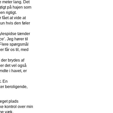
re meter lang. Det
gtigt på hajen som
en rigtigt.
fået at vide at
kun hvis den føler
sylespidse tænder
ace
’. Jeg hører til
. Flere spørgsmål
 får os til, med
t der brydes af
er det vel også
dte i havet, er
t. En
ker beroligende,
eget plads
ke kontrol over min
mme væk.