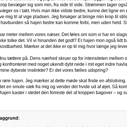
krop bevæger sig som min, fra side til side. Strømmen tager ogs
evæger os i takt. Hvis man ikke vidste bedre, kunne det ligne en 
 mig til at vige pladsen. Jeg forsøger at bringe min krop til stil
å havbunden så hajen bedre kan komme forbi, men uden held. S
 par meter mellem vores næser. Det føles om som vi har en slag
kke tolke det. Vil vi hinanden det godt? Er hajen mon også lidt 
kostbarhed. Mærker at det ikke er op til mig hvor længe jeg lever.
u tættere på. Dens nærhed skruer op for intensiteten mellem o
g konfronteret med noget ukendt dybt nede i mit eget indre hav
mine dybeste instinkter? Er det vores fælles udspring?
røre hajen. Jeg mærker at dette møde skal finde en afslutning
det en smule væk fra mig og vender det hvide ud af øjet. Så ko
hajen kaster i stedet den forreste del af kroppen bagover – og
baggrund: