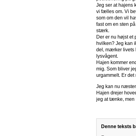
Jeg ser at hajens 
vi fælles om. Vi b
som om den vil have
fast om en sten p
stærk.
Der er nu højst et
hvilken? Jeg kan i
del, mærker livets 
lysvågent.
Hajen kommer endn
mig. Som bliver je
urgammelt. Er det 
Jeg kan nu næsten 
Hajen drejer hove
jeg at tænke, men 
Denne teksts 