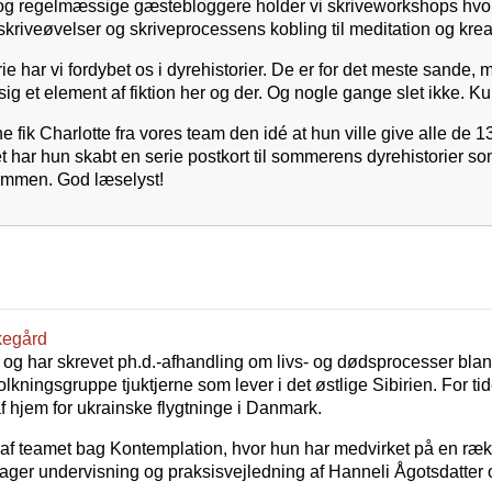
og regelmæssige gæstebloggere holder vi skriveworkshops hvor
skriveøvelser og skriveprocessens kobling til meditation og kreat
e har vi fordybet os i dyrehistorier. De er for det meste sande,
ig et element af fiktion her og der. Og nogle gange slet ikke. 
ne fik Charlotte fra vores team den idé at hun ville give alle de 1
t har hun skabt en serie postkort til sommerens dyrehistorier so
ammen. God læselyst!
kegård
 og har skrevet ph.d.-afhandling om livs- og dødsprocesser bla
lkningsgruppe tjuktjerne som lever i det østlige Sibirien. For t
 hjem for ukrainske flygtninge i Danmark.
 af teamet bag Kontemplation, hvor hun har medvirket på en ræ
ager undervisning og praksisvejledning af Hanneli Ågotsdatter