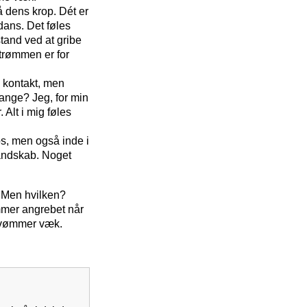
å dens krop. Dét er
dans. Det føles
stand ved at gribe
trømmen er for
s kontakt, men
bange? Jeg, for min
 Alt i mig føles
s, men også inde i
landskab. Noget
. Men hvilken?
mmer angrebet når
 svømmer væk.