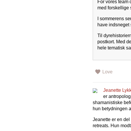
For vores team 
med forskellige 
I sommerens seri
have indsneget s
Til dyrehistorier
postkort. Med de
hele tematisk s
Love
Jeanette Lyk
er antropolog
shamanistiske befo
hun betydningen af
Jeanette er en del
retreats. Hun modt