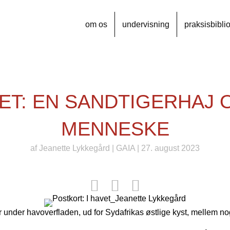
om os
undervisning
praksisbibli
VET: EN SANDTIGERHAJ 
MENNESKE
af
Jeanette Lykkegård
|
GAIA
| 27. august 2023
 under havoverfladen, ud for Sydafrikas østlige kyst, mellem nog