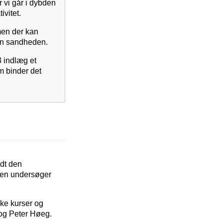
 vi går i dybden
ivitet.
 men der kan
Kun sandheden.
3 indlæg et
m binder det
ndt den
iden undersøger
kke kurser og
 og Peter Høeg.