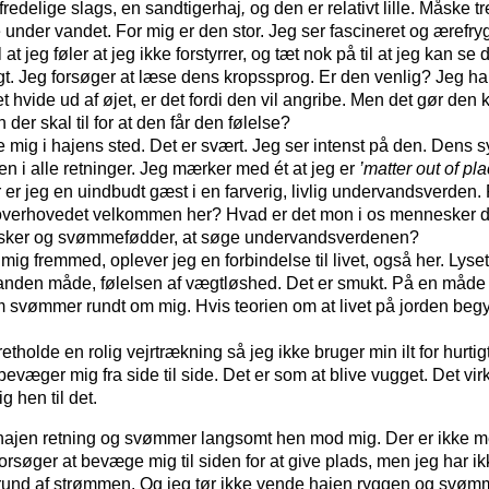
 fredelige slags, en sandtigerhaj
,
og den er relativt lille. Måske t
e under vandet. For mig er den stor. Jeg ser fascineret og ærefry
 at jeg føler at jeg ikke forstyrrer, og tæt nok på til at jeg kan se d
t. Jeg forsøger at læse dens kropssprog. Er den venlig? Jeg har 
 hvide ud af øjet, er det fordi den vil angribe. Men det gør den 
 der skal til for at den får den følelse?
e mig i hajens sted. Det er svært. Jeg ser intenst på den. Dens 
en i alle retninger. Jeg mærker med ét at jeg er
’matter out of pl
 er jeg en uindbudt gæst i en farverig, livlig undervandsverden
 overhovedet velkommen her? Hvad er det mon i os mennesker der
asker og svømmefødder, at søge undervandsverdenen?
 mig fremmed, oplever jeg en forbindelse til livet, også her. Lyse
anden måde, følelsen af vægtløshed. Det er smukt. På en måde 
 svømmer rundt om mig. Hvis teorien om at livet på jorden begyn
etholde en rolig vejrtrækning så jeg ikke bruger min ilt for hurtig
væger mig fra side til side. Det er som at blive vugget. Det vir
g hen til det.
hajen retning og svømmer langsomt hen mod mig. Der er ikke m
orsøger at bevæge mig til siden for at give plads, men jeg har ik
grund af strømmen. Og jeg tør ikke vende hajen ryggen og svø