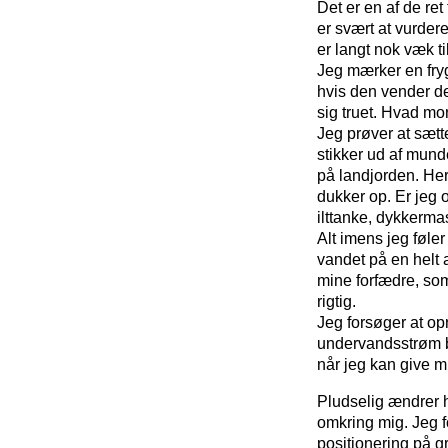
Det er en af de ret
er svært at vurder
er langt nok væk til
Jeg mærker en fryg
hvis den vender det
sig truet. Hvad mon
Jeg prøver at sætt
stikker ud af mund
på landjorden. Her
dukker op. Er jeg
ilttanke, dykkerm
Alt imens jeg føler
vandet på en helt 
mine forfædre, som
rigtig.
Jeg forsøger at opr
undervandsstrøm be
når jeg kan give mi
Pludselig ændrer 
omkring mig. Jeg f
positionering på 