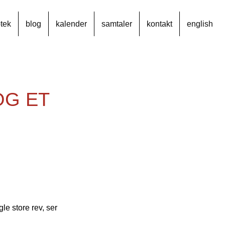
otek
blog
kalender
samtaler
kontakt
english
OG ET
le store rev, ser