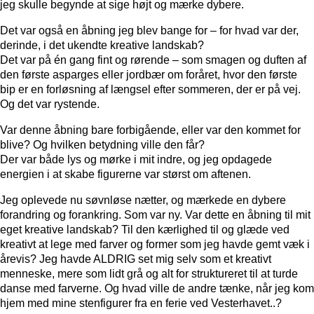
jeg skulle begynde at sige højt og mærke dybere.
Det var også en åbning jeg blev bange for – for hvad var der,
derinde, i det ukendte kreative landskab?
Det var på én gang fint og rørende – som smagen og duften af
den første asparges eller jordbær om foråret, hvor den første
bip er en forløsning af længsel efter sommeren, der er på vej.
Og det var rystende.
Var denne åbning bare forbigående, eller var den kommet for
blive? Og hvilken betydning ville den får?
Der var både lys og mørke i mit indre, og jeg opdagede
energien i at skabe figurerne var størst om aftenen.
Jeg oplevede nu søvnløse nætter, og mærkede en dybere
forandring og forankring. Som var ny. Var dette en åbning til mit
eget kreative landskab? Til den kærlighed til og glæde ved
kreativt at lege med farver og former som jeg havde gemt væk i
årevis? Jeg havde ALDRIG set mig selv som et kreativt
menneske, mere som lidt grå og alt for struktureret til at turde
danse med farverne. Og hvad ville de andre tænke, når jeg kom
hjem med mine stenfigurer fra en ferie ved Vesterhavet..?