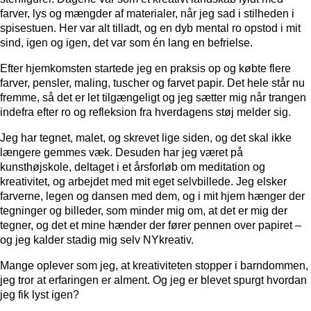
farver, lys og mængder af materialer, når jeg sad i stilheden i
spisestuen. Her var alt tilladt, og en dyb mental ro opstod i mit
sind, igen og igen, det var som én lang en befrielse.
Efter hjemkomsten startede jeg en praksis op og købte flere
farver, pensler, maling, tuscher og farvet papir. Det hele står nu
fremme, så det er let tilgængeligt og jeg sætter mig når trangen
indefra efter ro og refleksion fra hverdagens støj melder sig.
Jeg har tegnet, malet, og skrevet lige siden, og det skal ikke
længere gemmes væk. Desuden har jeg været på
kunsthøjskole, deltaget i et årsforløb om meditation og
kreativitet, og arbejdet med mit eget selvbillede. Jeg elsker
farverne, legen og dansen med dem, og i mit hjem hænger der
tegninger og billeder, som minder mig om, at det er mig der
tegner, og det et mine hænder der fører pennen over papiret –
og jeg kalder stadig mig selv NYkreativ.
Mange oplever som jeg, at kreativiteten stopper i barndommen,
jeg tror at erfaringen er alment. Og jeg er blevet spurgt hvordan
jeg fik lyst igen?