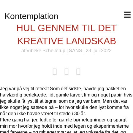
Kontemplation
HUL GENNEM TIL DET
KREATIVE LANDSKAB
af
Vibeke Schellerup
|
SANS
| 23. juli 2023
Jeg var på vej til retreat Som det sidste, havde jeg pakket en
halvfærdig perlekæde, lidt gamle farver, lim og noget papir, hvis
jeg skulle få lyst til at tegne, som da jeg var barn. Men det var
ikke noget jeg satsede på – for hvor skulle den lyst komme fra
når den ikke havde været til stede i 30 år.
Flere gang har jeg ledt efter gamle børnetegninger og spurgt
min mor hvorfor jeg holdt inde med legen og eksperimenterne
med farverne – og mit eget svar er, at jeg voksede fra det, og