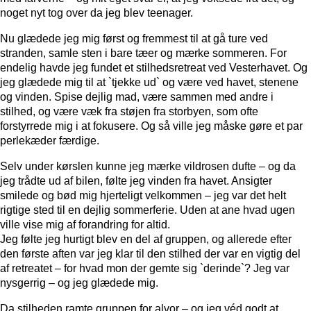
noget nyt tog over da jeg blev teenager.
Nu glædede jeg mig først og fremmest til at gå ture ved
stranden, samle sten i bare tæer og mærke sommeren. For
endelig havde jeg fundet et stilhedsretreat ved Vesterhavet. Og
jeg glædede mig til at `tjekke ud` og være ved havet, stenene
og vinden. Spise dejlig mad, være sammen med andre i
stilhed, og være væk fra støjen fra storbyen, som ofte
forstyrrede mig i at fokusere. Og så ville jeg måske gøre et par
perlekæder færdige.
Selv under kørslen kunne jeg mærke vildrosen dufte – og da
jeg trådte ud af bilen, følte jeg vinden fra havet. Ansigter
smilede og bød mig hjerteligt velkommen – jeg var det helt
rigtige sted til en dejlig sommerferie. Uden at ane hvad ugen
ville vise mig af forandring for altid.
Jeg følte jeg hurtigt blev en del af gruppen, og allerede efter
den første aften var jeg klar til den stilhed der var en vigtig del
af retreatet – for hvad mon der gemte sig `derinde`? Jeg var
nysgerrig – og jeg glædede mig.
Da stilheden ramte gruppen for alvor – og jeg véd godt at