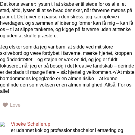
Det korte svar er: lysten til at skabe er til stede for os alle, et
sted, altid, lysten til at se hvad der sker, når farverne mødes på
papiret. Det giver en pause i den stress, jeg kan opleve i
hverdagen, og strømmen af idéer og former kan få mig – kan få
os – til at slippe tankerne, og kigge på farverne uden at tænke
og uden at skulle præstere.
Jeg elsker som da jeg var barn, at sidde ved mit store
skrivebord og være fordybet i farverne, mærke hjertet, kroppen
og åndedrættet – og støjen er væk en tid, og jeg er fuldt
fokuseret, når jeg er på besøg i det kreative landskab – derinde
er derplads til mange flere – så: hjertelig velkommen.</ At miste
barndommens legeglæde er en almen risiko – at kunne
genfinde den som voksen er en almen mulighed. Altså: For os
alle!
Love
Vibeke Schellerup
er udannet kok og professionsbachelor i ernæring og