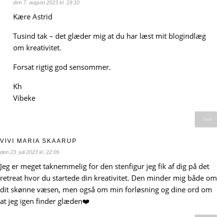
den 7. august 2023 kl. 19:10
Kære Astrid
Tusind tak – det glæder mig at du har læst mit blogindlæg
om kreativitet.
Forsat rigtig god sensommer.
Kh
Vibeke
Svar
VIVI MARIA SKAARUP
den 23. juli 2023 kl. 22:09
Jeg er meget taknemmelig for den stenfigur jeg fik af dig på det
retreat hvor du startede din kreativitet. Den minder mig både om
dit skønne væsen, men også om min forløsning og dine ord om
at jeg igen finder glæden❤️