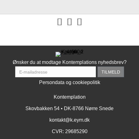
You tube
Ønsker du at modtage Kontemplations nyhedsbrev?
Persondata og cookiepolitik
Kontemplation
Skovbakken 54 • DK-8766 Nørre Snede
kontakt@k.eym.dk
CVR: 29685290