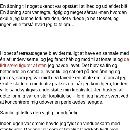
En åbning til noget ukendt var opstået i stilhed og ud af det blå.
En åbning som var ægte, rigtig og meget sårbar -men hvordan
skulle jeg kunne forklare den, det virkede jo helt tosset, og
ingen ville forstå hvad jeg talte om…
I løbet af retreatdagene blev det muligt at have en samtale med
én af underviserne, og jeg fandt håb og mod til at fortælle og
de
lidt sære figurer af sten
jeg havde lavet. Det blev så fin og
befriende en samtale, hvor fik jeg sat ord på den åbning og
proces, som jeg var midt i. Vi lavede en aftale om, at om at jeg
skulle starte en meditativ praksis op, når jeg kom hjem, for den
ville sandsynligvis understøtte min kreativitet. Jeg husker, at
dette for mig var en stor forpligtelse – fordi jeg havde svært ved
at koncentrere mig udover en perlekædes længde.
Samtidigt føltes den vigtig, uundgåelig.
Inden ugen var omme havde jeg fyldt en vindueskarm med
stenfigurer. Dagene var som et kreativt landskab fyldt med