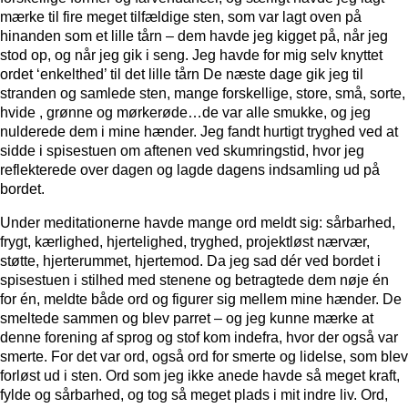
mærke til fire meget tilfældige sten, som var lagt oven på
hinanden som et lille tårn – dem havde jeg kigget på, når jeg
stod op, og når jeg gik i seng. Jeg havde for mig selv knyttet
ordet ‘enkelthed’ til det lille tårn De næste dage gik jeg til
stranden og samlede sten, mange forskellige, store, små, sorte,
hvide , grønne og mørkerøde…de var alle smukke, og jeg
nulderede dem i mine hænder. Jeg fandt hurtigt tryghed ved at
sidde i spisestuen om aftenen ved skumringstid, hvor jeg
reflekterede over dagen og lagde dagens indsamling ud på
bordet.
Under meditationerne havde mange ord meldt sig: sårbarhed,
frygt, kærlighed, hjertelighed, tryghed, projektløst nærvær,
støtte, hjerterummet, hjertemod. Da jeg sad dér ved bordet i
spisestuen i stilhed med stenene og betragtede dem nøje én
for én, meldte både ord og figurer sig mellem mine hænder. De
smeltede sammen og blev parret – og jeg kunne mærke at
denne forening af sprog og stof kom indefra, hvor der også var
smerte. For det var ord, også ord for smerte og lidelse, som blev
forløst ud i sten. Ord som jeg ikke anede havde så meget kraft,
fylde og sårbarhed, og tog så meget plads i mit indre liv. Ord,