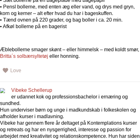
• Sæt bollerne på en bageplade med bagepapir
• Pensl bollerne, med enten æg eller vand, og drys med gryn,
korn og kerner – alt efter hvad du har i bageskuffen.
• Tænd ovnen på 220 grader, og bag boller i ca. 20 min.
• Afkøl bollerne på en bagerist
Æblebollerne smager skønt – eller himmelsk – med koldt smør,
Britta´s solbærsyltetøj
eller honning.
Love
Vibeke Schellerup
er udannet kok og professionsbachelor i ernæring og
sundhed.
Hun underviser børn og unge i madkundskab i folkeskolen og
afholder kurser i madlavning.
Vibeke har gennem flere år deltaget på Kontemplations kurser
og retreats og har en nysgerrighed, interesse og passion for
arbejdet med kreativitet og relationskompetence. Hun har siden