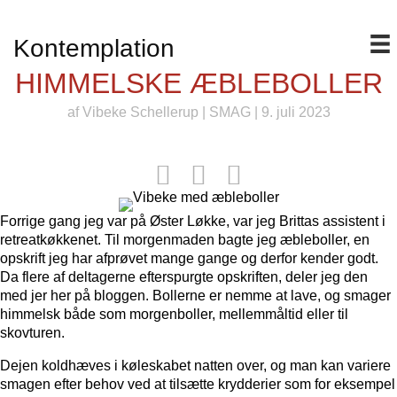
Kontemplation
HIMMELSKE ÆBLEBOLLER
af
Vibeke Schellerup
|
SMAG
| 9. juli 2023
Forrige gang jeg var på Øster Løkke, var jeg Brittas assistent i
retreatkøkkenet. Til morgenmaden bagte jeg æbleboller, en
opskrift jeg har afprøvet mange gange og derfor kender godt.
Da flere af deltagerne efterspurgte opskriften, deler jeg den
med jer her på bloggen. Bollerne er nemme at lave, og smager
himmelsk både som morgenboller, mellemmåltid eller til
skovturen.
Dejen koldhæves i køleskabet natten over, og man kan variere
smagen efter behov ved at tilsætte krydderier som for eksempel