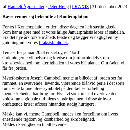
af
Hanneli Ågotsdatter
·
Peter Høeg
|
PRAXIS
| 31. december 2023
Kære venner og bekendte af Kontemplation
For os i Kontemplation er der i disse dage en helt særlig glæde.
Som har at gøre med at vores årlige Januarpraksis løber af stabelen.
Fra det nye års første måneds første dag lægger vi dagligt en ny
guidning ud i vores
Praksisbibliotek
.
Temaet for januar 2024 er slet og ret ‘Jord’.
Guidningerne vil belyse og kredse om jordforbindelse, om
kropsbevidsthed, om kærligheden til vores blå planet. Om føden vi
får fra jorden.
Myteforskeren Joseph Campbell mente at billedet af jorden set fra
rummet, en svævende, levende, vibrerende blåhvid perle i det sorte
rum, ville kunne blive symbolet på den fælles fortælling
menneskeheden har brug for. Hvis vi som art skal overleve den
voldsomme globale turbulens vi går igennem i disse år hvor
omfattende kriser afløser hinanden stadig hurtigere.
Måske kan vi, mente Campbell, mødes i en fortælling om livets
enestående rigdom og kostbarhed og skrøbelighed.
Mødes i kærligheden til alt levende.