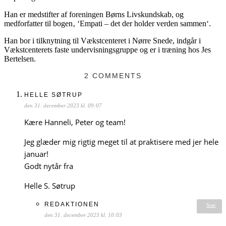
Han er medstifter af foreningen Børns Livskundskab, og
medforfatter til bogen‚ ‘Empati – det der holder verden sammen‘.
Han bor i tilknytning til Vækstcenteret i Nørre Snede, indgår i
Vækstcenterets faste undervisningsgruppe og er i træning hos Jes
Bertelsen.
2 COMMENTS
HELLE SØTRUP
den 31. december 2023 kl. 09:07
Kære Hanneli, Peter og team!
Jeg glæder mig rigtig meget til at praktisere med jer hele
januar!
Godt nytår fra
Helle S. Søtrup
REDAKTIONEN
Svar
den 31. december 2023 kl. 10:03