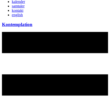
kalender
samtaler
kontakt
english
Kontemplation