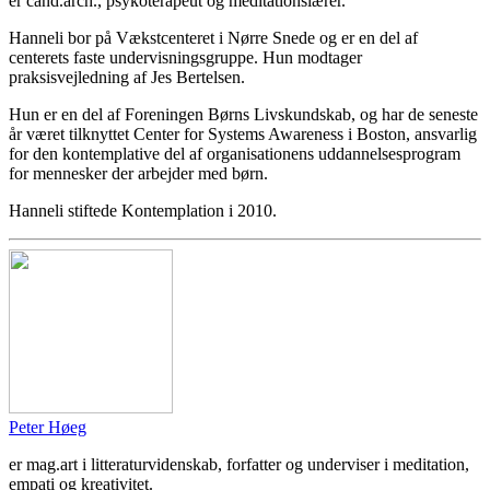
er cand.arch., psykoterapeut og meditationslærer.
Hanneli bor på Vækstcenteret i Nørre Snede og er en del af
centerets faste undervisningsgruppe. Hun modtager
praksisvejledning af Jes Bertelsen.
Hun er en del af Foreningen Børns Livskundskab, og har de seneste
år været tilknyttet Center for Systems Awareness i Boston, ansvarlig
for den kontemplative del af organisationens uddannelsesprogram
for mennesker der arbejder med børn.
Hanneli stiftede Kontemplation i 2010.
Peter Høeg
er mag.art i litteraturvidenskab, forfatter og underviser i meditation,
empati og kreativitet.