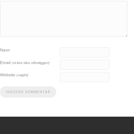
Navn
Email
(vil ikke blive offentliggjort)
Website
(valgfrit)