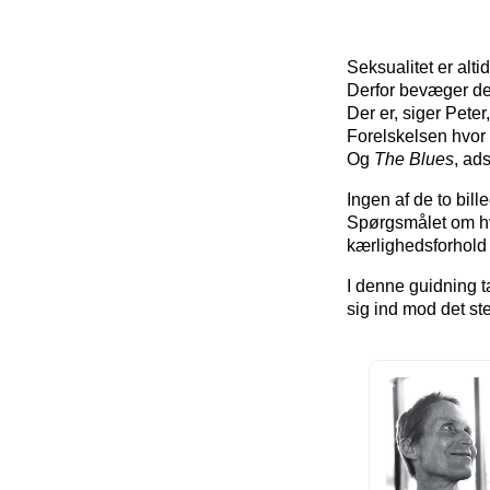
Seksualitet er altid
Derfor bevæger de
Der er, siger Peter,
Forelskelsen hvor 
Og
The Blues
, ad
Ingen af de to bill
Spørgsmålet om hv
kærlighedsforhold 
I denne guidning 
sig ind mod det s