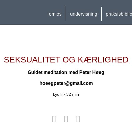
om os
undervisning
praksisbibli
SEKSUALITET OG KÆRLIGHED
Guidet meditation med
Peter Høeg
hoeegpeter@gmail.com
Lydfil ·
32 min