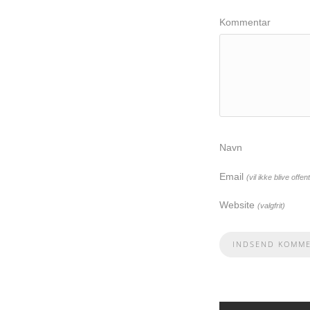
Kommentar
Navn
Email
(vil ikke blive offent
Website
(valgfrit)