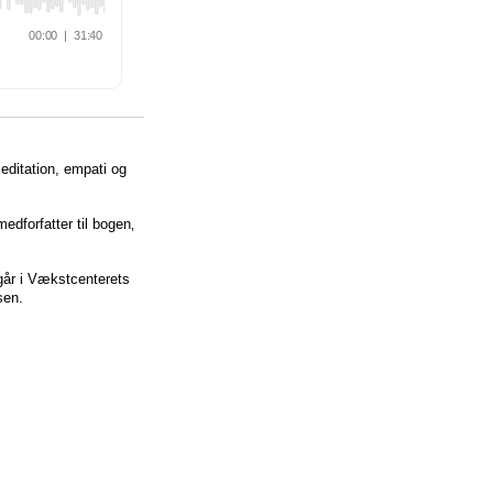
meditation, empati og
dforfatter til bogen‚
dgår i Vækstcenterets
sen.