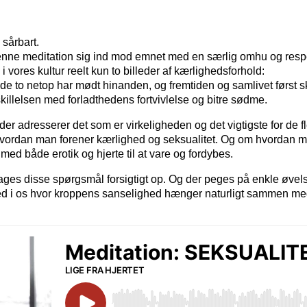
 sårbart.
nne meditation sig ind mod emnet med en særlig omhu og resp
 i vores kultur reelt kun to billeder af kærlighedsforhold:
de to netop har mødt hinanden, og fremtiden og samlivet først sk
skillelsen med forladthedens fortvivlelse og bitre sødme.
eder adresserer det som er virkeligheden og det vigtigste for de fl
ordan man forener kærlighed og seksualitet. Og om hvordan man
med både erotik og hjerte til at vare og fordybes.
tages disse spørgsmål forsigtigt op. Og der peges på enkle øve
ted i os hvor kroppens sanselighed hænger naturligt sammen med