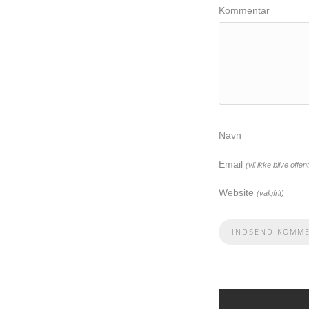
Kommentar
Navn
Email
(vil ikke blive offent
Website
(valgfrit)