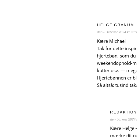
HELGE GRANUM
den 6. februar 2024 kl. 21:
Kære Michael
Tak for dette inspir
hjertebøn, som du 
weekendophold-m
kutter osv. — mege
Hjertebønnen er bl
Så altså: tusind tak
REDAKTIO
den 30. maj 2024 k
Kære Helge – 
mærke dit næ