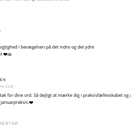
6
gtighed i bevægelsen på det indre og det ydre
t ❤️🙏
NEN
 kl. 13:55
ak for dine ord. Så dejligt at mærke dig i praksisfællesskabet og 
 januarpraksis.❤️
MENTAR