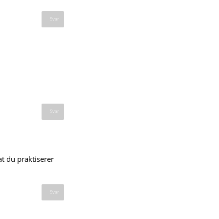
Svar
Svar
at du praktiserer
Svar