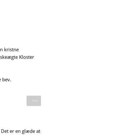
en kristne
askeægte Kloster
e bev.
Svar
 Det er en glæde at