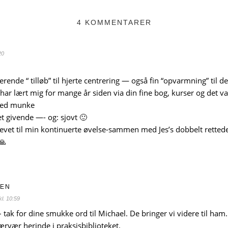
4 KOMMENTARER
20
erende “ tilløb” til hjerte centrering — også fin “opvarmning” til d
har lært mig for mange år siden via din fine bog, kurser og det v
ed munke
t givende —- og: sjovt 🙂
evet til min kontinuerte øvelse-sammen med Jes’s dobbelt retted
🙏
NEN
l. 10:59
tak for dine smukke ord til Michael. De bringer vi videre til ham.
rvær herinde i praksisbiblioteket.