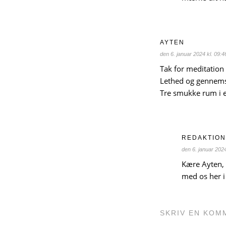
AYTEN
den 6. januar 2024 kl. 09:4
Tak for meditation
Lethed og gennemsi
Tre smukke rum i e
REDAKTIO
den 6. januar 2024
Kære Ayten, t
med os her i
SKRIV EN KOM