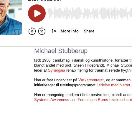
Michael Stubberup
født 1956, cand.mag. i dansk og kunsthistorie, forfatter t
blandt andet med prof. Steen Hildebrandt. Michael Stubb
leder af
Synergaia
rehabilitering for traumatiserede flygtn
Han er fast underviser på
Vækstcenteret
, og er sammen 
initiativtager til træningsprogrammet
Ledelse med hjertet
.
Han er mangeårig medlem i flere bestyrelser, blandt and
Systems Awareness
og i
Foreningen Børns Livskundska