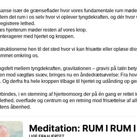
at sanse især de grænseflader hvor vores fundamentale rum mød
m det rum i os selv hvor vi oplever tyngdekraften, og dér hvor
egistrere lethed.
es hjerterum møder resten af vores krop.
nteragerer med hjertet og kroppen.
struktionerne hen til det sted hvor vi kan frisætte eller opløse di
rummet omkring os.
ngsfelt mellem tyngdekraften, gravitationen –
gravis
på latin bet
en mod vægtløs svæv, bringes nu en åndedrætsøvelse: Fra hoved
n. Og derfra fra hele kroppen tilbage til hjertet og udånding op 
indes, i en stemning af hjerteomsorg der på én gang er rettet
lethed, overflade og centrum og en retning mod frisættelse af a
dens åbenhed.