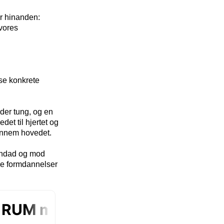
er hinanden:
 vores
sse konkrete
yder tung, og en
et til hjertet og
gennem hovedet.
 indad og mod
lle formdannelser