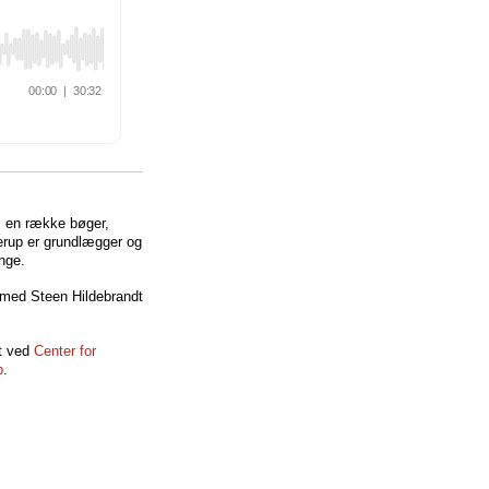
il en række bøger,
erup er grundlægger og
inge.
med Steen Hildebrandt
et ved
Center for
b
.