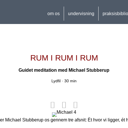
om os
undervisning
praksisbibli
RUM I RUM I RUM
Guidet meditation med
Michael Stubberup
Lydfil ·
30 min
r Michael Stubberup os gennem tre afsnit: Èt hvor vi ligger, ét h