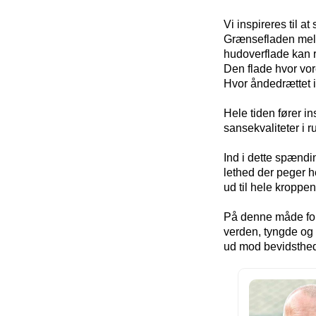
Vi inspireres til 
Grænsefladen melle
hudoverflade kan r
Den flade hvor vor
Hvor åndedrættet i
Hele tiden fører in
sansekvaliteter i 
Ind i dette spændi
lethed der peger h
ud til hele kroppe
På denne måde forb
verden, tyngde og 
ud mod bevidsthe