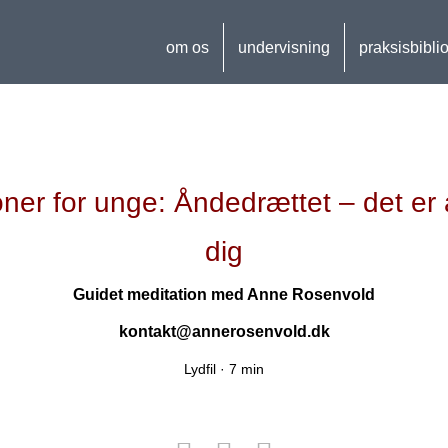
om os
undervisning
praksisbibli
oner for unge: Åndedrættet – det er 
dig
Guidet meditation med
Anne Rosenvold
kontakt@annerosenvold.dk
Lydfil ·
7 min