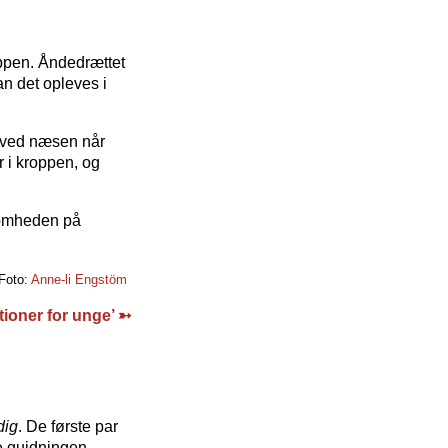
oppen. Åndedrættet
n det opleves i
n ved næsen når
 i kroppen, og
ksomheden på
Foto:
Anne-li Engstöm
tioner for unge’ ➳
dig
. De første par
ve guidningen.