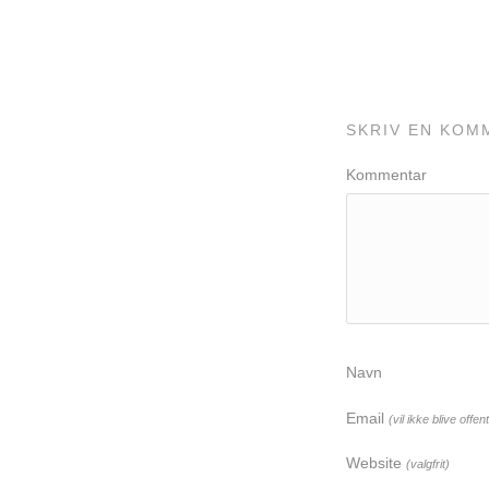
SKRIV EN KOM
Kommentar
Navn
Email
(vil ikke blive offent
Website
(valgfrit)