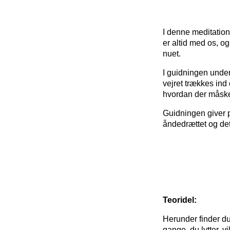
I denne meditation
er altid med os, 
nuet.
I guidningen unde
vejret trækkes ind
hvordan der måske
Guidningen giver p
åndedrættet og det
Teoridel:
Herunder finder du 
gange, du lytter, v