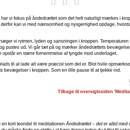
 har vi fokus på åndedrættet som det helt naturligt mærkes i kr
og derfor kan vi med nænsomhed og nysgerrighed opdage, hvorda
rsøger vi rytmen, lyden og sansningen i kroppen. Temperature
 og pustes ud. Vi går tæt på og mærker åndedrættets bevægelser
 opstår en større fornemmelse af tyngde mod underlaget.
lads til at lade alt være præcist som det er. Blot hvile opmær
s bevægelser i kroppen. Som en lille pause til at tjekke ind.
Tilbage til oversigtssiden ‘Medita
en kort teoridel til meditationen
Åndedrættet – det er altid med 
il du måske finde en støtte i at høre denne inden du lytter til sel