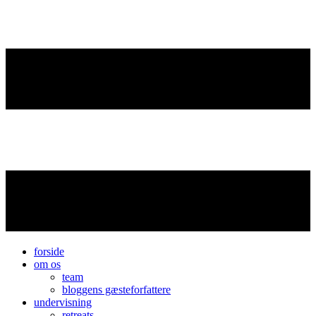
forside
om os
team
bloggens gæsteforfattere
undervisning
retreats