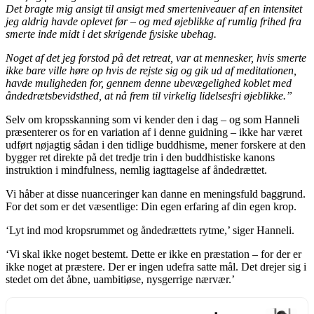
Det bragte mig ansigt til ansigt med smerteniveauer af en intensitet
jeg aldrig havde oplevet før – og med øjeblikke af rumlig frihed fra
smerte inde midt i det skrigende fysiske ubehag.
Noget af det jeg forstod på det retreat, var at mennesker, hvis smerte
ikke bare ville høre op hvis de rejste sig og gik ud af meditationen,
havde muligheden for, gennem denne ubevægelighed koblet med
åndedrætsbevidsthed, at nå frem til virkelig lidelsesfri øjeblikke.”
Selv om kropsskanning som vi kender den i dag – og som Hanneli
præsenterer os for en variation af i denne guidning – ikke har været
udført nøjagtig sådan i den tidlige buddhisme, mener forskere at den
bygger ret direkte på det tredje trin i den buddhistiske kanons
instruktion i mindfulness, nemlig iagttagelse af åndedrættet.
Vi håber at disse nuanceringer kan danne en meningsfuld baggrund.
For det som er det væsentlige: Din egen erfaring af din egen krop.
‘Lyt ind mod kropsrummet og åndedrættets rytme,’ siger Hanneli.
‘Vi skal ikke noget bestemt. Dette er ikke en præstation – for der er
ikke noget at præstere. Der er ingen udefra satte mål. Det drejer sig i
stedet om det åbne, uambitiøse, nysgerrige nærvær.’