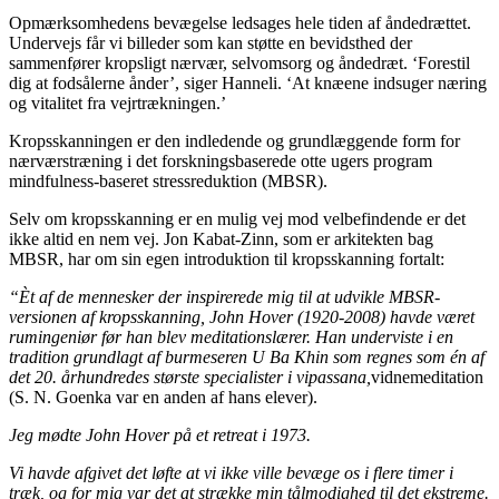
Opmærksomhedens bevægelse ledsages hele tiden af åndedrættet.
Undervejs får vi billeder som kan støtte en bevidsthed der
sammenfører kropsligt nærvær, selvomsorg og åndedræt. ‘Forestil
dig at fodsålerne ånder’, siger Hanneli. ‘At knæene indsuger næring
og vitalitet fra vejrtrækningen.’
Kropsskanningen er den indledende og grundlæggende form for
nærværstræning i det forskningsbaserede otte ugers program
mindfulness-baseret stressreduktion (MBSR).
Selv om kropsskanning er en mulig vej mod velbefindende er det
ikke altid en nem vej. Jon Kabat-Zinn, som er arkitekten bag
MBSR, har om sin egen introduktion til kropsskanning fortalt:
“Èt af de mennesker der inspirerede mig til at udvikle MBSR-
versionen af kropsskanning, John Hover (1920-2008) havde været
rumingeniør før han blev meditationslærer. Han underviste i en
tradition grundlagt af burmeseren U Ba Khin som regnes som én af
det 20. århundredes største specialister i
vipassana,
vidnemeditation
(S. N. Goenka var en anden af hans elever).
Jeg mødte John Hover på et retreat i 1973.
Vi havde afgivet det løfte at vi ikke ville bevæge os i flere timer i
træk, og for mig var det at strække min tålmodighed til det ekstreme.