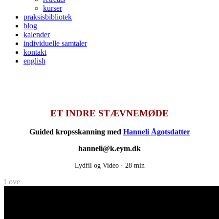
kurser
praksisbibliotek
blog
kalender
individuelle samtaler
kontakt
english
ET INDRE STÆVNEMØDE
Guided kropsskanning med
Hanneli Ågotsdatter
hanneli@k.eym.dk
Lydfil og Video ·
28 min
Love