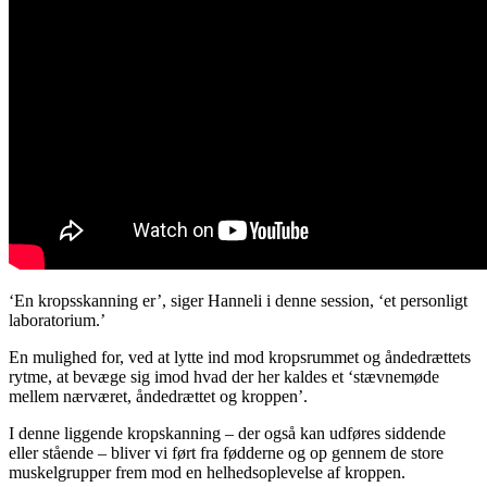
‘En kropsskanning er’, siger Hanneli i denne session, ‘et personligt
laboratorium.’
En mulighed for, ved at lytte ind mod kropsrummet og åndedrættets
rytme, at bevæge sig imod hvad der her kaldes et ‘stævnemøde
mellem nærværet, åndedrættet og kroppen’.
I denne liggende kropskanning – der også kan udføres siddende
eller stående – bliver vi ført fra fødderne og op gennem de store
muskelgrupper frem mod en helhedsoplevelse af kroppen.