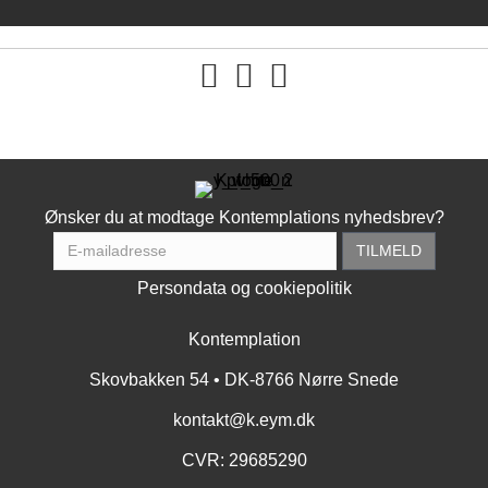
You tube
Ønsker du at modtage Kontemplations nyhedsbrev?
Persondata og cookiepolitik
Kontemplation
Skovbakken 54 • DK-8766 Nørre Snede
kontakt@k.eym.dk
CVR: 29685290