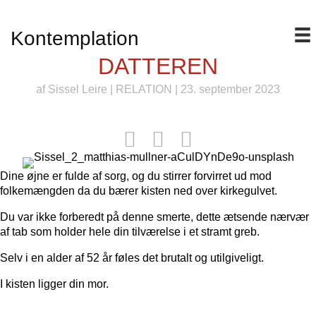
Kontemplation
DATTEREN
af
Sissel Leire
|
RELATION
| 23. september 2023
Dine øjne er fulde af sorg, og du stirrer forvirret ud mod
folkemængden da du bærer kisten ned over kirkegulvet.
Du var ikke forberedt på denne smerte, dette ætsende nærvær
af tab som holder hele din tilværelse i et stramt greb.
Selv i en alder af 52 år føles det brutalt og utilgiveligt.
I kisten ligger din mor.