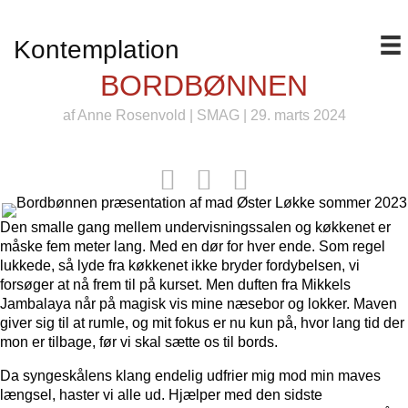
Kontemplation
BORDBØNNEN
af
Anne Rosenvold
|
SMAG
| 29. marts 2024
Den smalle gang mellem undervisningssalen og køkkenet er
måske fem meter lang. Med en dør for hver ende. Som regel
lukkede, så lyde fra køkkenet ikke bryder fordybelsen, vi
forsøger at nå frem til på kurset. Men duften fra Mikkels
Jambalaya når på magisk vis mine næsebor og lokker. Maven
giver sig til at rumle, og mit fokus er nu kun på, hvor lang tid der
mon er tilbage, før vi skal sætte os til bords.
Da syngeskålens klang endelig udfrier mig mod min maves
længsel, haster vi alle ud. Hjælper med den sidste