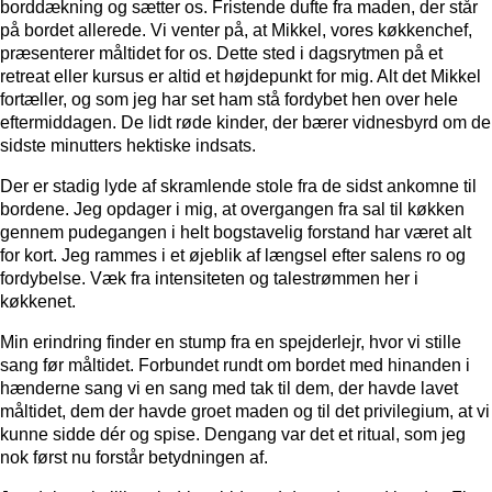
borddækning og sætter os. Fristende dufte fra maden, der står
på bordet allerede. Vi venter på, at Mikkel, vores køkkenchef,
præsenterer måltidet for os. Dette sted i dagsrytmen på et
retreat eller kursus er altid et højdepunkt for mig. Alt det Mikkel
fortæller, og som jeg har set ham stå fordybet hen over hele
eftermiddagen. De lidt røde kinder, der bærer vidnesbyrd om de
sidste minutters hektiske indsats.
Der er stadig lyde af skramlende stole fra de sidst ankomne til
bordene. Jeg opdager i mig, at overgangen fra sal til køkken
gennem pudegangen i helt bogstavelig forstand har været alt
for kort. Jeg rammes i et øjeblik af længsel efter salens ro og
fordybelse. Væk fra intensiteten og talestrømmen her i
køkkenet.
Min erindring finder en stump fra en spejderlejr, hvor vi stille
sang før måltidet. Forbundet rundt om bordet med hinanden i
hænderne sang vi en sang med tak til dem, der havde lavet
måltidet, dem der havde groet maden og til det privilegium, at vi
kunne sidde dér og spise. Dengang var det et ritual, som jeg
nok først nu forstår betydningen af.