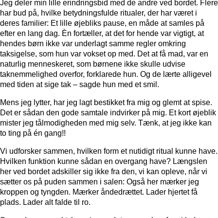
Jeg deler min lille erindringsbid med de andre ved bordet. Flere
har bud på, hvilke betydningsfulde ritualer, der har været i
deres familier: Et lille øjebliks pause, en måde at samles på
efter en lang dag. Èn fortæller, at det for hende var vigtigt, at
hendes børn ikke var underlagt samme regler omkring
taksigelse, som hun var vokset op med. Det at få mad, var en
naturlig menneskeret, som børnene ikke skulle udvise
taknemmelighed overfor, forklarede hun. Og de lærte alligevel
med tiden at sige tak – sagde hun med et smil.
Mens jeg lytter, har jeg lagt bestikket fra mig og glemt at spise.
Det er sådan den gode samtale indvirker på mig. Et kort øjeblik
mister jeg tålmodigheden med mig selv. Tænk, at jeg ikke kan
to ting på én gang!!
Vi udforsker sammen, hvilken form et nutidigt ritual kunne have.
Hvilken funktion kunne sådan en overgang have? Længslen
her ved bordet adskiller sig ikke fra den, vi kan opleve, når vi
sætter os på puden sammen i salen: Også her mærker jeg
kroppen og tyngden. Mærker åndedrættet. Lader hjertet få
plads. Lader alt falde til ro.