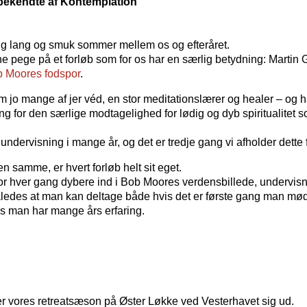
bekendte af Kontemplation
ig lang og smuk sommer mellem os og efteråret.
erne pege på et forløb som for os har en særlig betydning: Martin
b Moores fodspor
.
 jo mange af jer véd, en stor meditationslærer og healer – og h
g for den særlige modtagelighed for lødig og dyb spiritualitet s
undervisning i mange år, og det er tredje gang vi afholder dette 
en samme, er hvert forløb helt sit eget.
for hver gang dybere ind i Bob Moores verdensbillede, undervis
åledes at man kan deltage både hvis det er første gang man mø
s man har mange års erfaring.
er vores retreatsæson på Øster Løkke ved Vesterhavet sig ud.