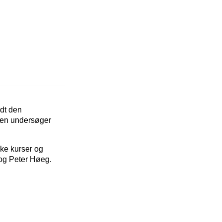
ndt den
iden undersøger
kke kurser og
 og Peter Høeg.