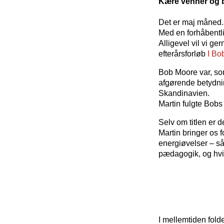
Kære venner og 
Det er maj måned.
Med en forhåbentl
Alligevel vil vi g
efterårsforløb
I Bo
Bob Moore var, som
afgørende betydnin
Skandinavien.
Martin fulgte Bobs 
Selv om titlen er d
Martin bringer os 
energiøvelser – s
pædagogik, og hvi
I mellemtiden fold