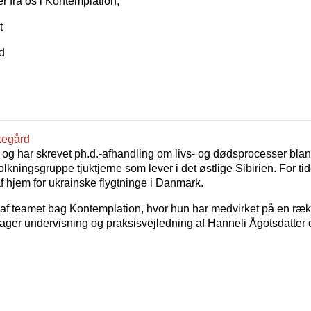
r fra os i Kontemplation,
t
d
kegård
 og har skrevet ph.d.-afhandling om livs- og dødsprocesser bla
lkningsgruppe tjuktjerne som lever i det østlige Sibirien. For t
 hjem for ukrainske flygtninge i Danmark.
 af teamet bag Kontemplation, hvor hun har medvirket på en ræ
ager undervisning og praksisvejledning af Hanneli Ågotsdatter