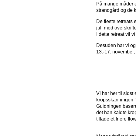
På mange måder er
strandgård og de 
De fleste retreats 
juli med overskrif
I dette retreat vi
Desuden har vi også
13.-17. november,
Vi har her til sids
kropsskanningen
Guidningen basere
det han kaldte kro
tillade et friere flo