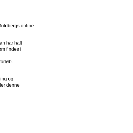
 Guldbergs online
an har haft
om findes i
forløb.
ning og
der denne