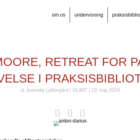
om os
undervisning
praksisbibli
MOORE, RETREAT FOR P
VELSE I PRAKSISBIBLIO
af
Jeanette Lykkegård
|
GLIMT
| 19. maj 2024