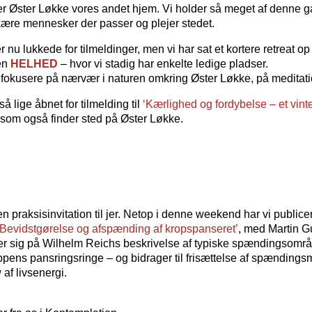
 Øster Løkke vores andet hjem. Vi holder så meget af denne
kære mennesker der passer og plejer stedet.
er nu lukkede for tilmeldinger, men vi har sat et kortere retreat op
ten
HELHED
– hvor vi stadig har enkelte ledige pladser.
l vi fokusere på nærvær i naturen omkring Øster Løkke, på medita
 lige åbnet for tilmelding til
‘Kærlighed og fordybelse – et vinte
 som også finder sted på Øster Løkke.
t en praksisinvitation til jer. Netop i denne weekend har vi publice
‘Bevidstgørelse og afspænding af kropspanseret’
, med Martin G
r sig på Wilhelm Reichs beskrivelse af typiske spændingsområ
ppens pansringsringe – og bidrager til frisættelse af spændingsm
w af livsenergi.