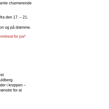
 gamle charmerende
 fra den 17. – 21.
tion og på drømme.
rretreat for par
‘
ret
uldberg.
der i kroppen –
ønstre for at