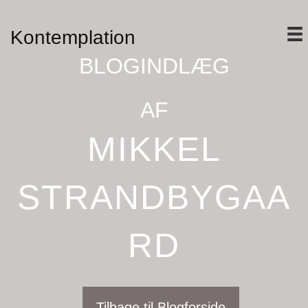
Kontemplation
BLOGINDLÆG
AF
MIKKEL
STRANDBYGAA
RD
Tilbage til Blogforside