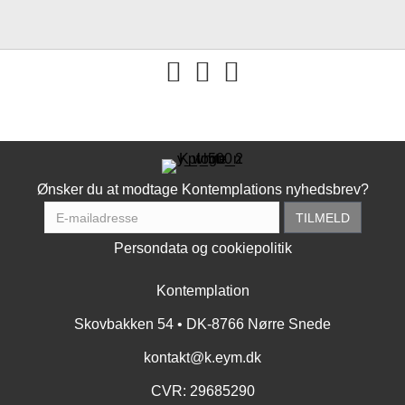
You tube
Ønsker du at modtage Kontemplations nyhedsbrev?
Persondata og cookiepolitik
Kontemplation
Skovbakken 54 • DK-8766 Nørre Snede
kontakt@k.eym.dk
CVR: 29685290