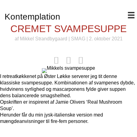
Kontemplation
CREMET SVAMPESUPPE
af
Mikkel Strandbygaard
|
SMAG
| 2. oktober 2021
I retreatkøkkenet på Øster Løkke serverer jeg tit denne
klassiske svampesuppe. Kombinationen af svampenes dybde,
hvidvinens syrlighed og mascarponens fylde giver suppen
dens balancerede smagshelhed.
Opskriften er inspireret af Jamie Olivers ‘Real Mushroom
Soup’.
Herunder får du min jysk-italienske version med
mængdeanvisninger til fire-fem personer.