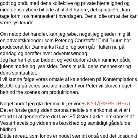
godt og ondt, med dens kollektive og private hjertelighed og
med dens dybere billede af at det højere, det spirituelle, kan
tage form i os mennesker i hverdagen. Dens løfte om at der kan
være lys forude.
Om netop det handler, kan jeg røbe, noget jeg glæder mig til,
en adventskalender som Peter og Christoffer Emil Bruun har
produceret for Danmarks Radio, og som går i luften nu på
søndag og derefter hver adventssøndag.
Jeg har hørt et par bidder, og véd derfor at den rummer både
julens mørke og lyse sider. Dens musik, dens mennesker og
dens spiritualitet.
I vil kunne følge vores omtale af kalenderen på Kontemplations
BLOG og på vores sociale medier hvor Peter vil skrive noget
behind the scenes om produktionen.
Noget andet jeg glæder mig til, er vores
NYTÅRSRETREAT
.
Det er første gang siden corona meldte sin ankomst at vi er i
stand til at gennemføre det live. På Øster Løkke, omkranset af
Vesterhavets og viddernes barskhed og samtidigt gådefulde
blidhed.
Dette retreat, som for os er noget særligt også ved det tidspunkt