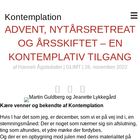
Kontemplation
ADVENT, NYTÅRSRETREAT
OG ÅRSSKIFTET – EN
KONTEMPLATIV TILGANG
af
Hanneli Ågotsdatter
|
GLIMT
| 26. november 2022
Kære venner og bekendte af Kontemplation
Hvis I har det som jeg, er december, som vi er på vej ind i, en
stemningsmåned: Der er noget som nærmer sig sin afslutning,
ting som afrundes, et ydre mørke der fordybes.
Og der er en opbygning mod julen med dens materialitet på