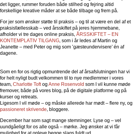
det ligger, rummer foruden både stilhed og fejring altid
forskellige kreative måder at se både tilbage og frem på.
For jer som ønsker støtte til praksis – og til at være en del af et
praksisfællesskab – ved årsskiftet på jeres hjemmebane,
afholder vi tre dages online praksis,
ÅRSSKIFTET – EN
KONTEMPLATIV TILGANG
, som i år ledes af Martin og
Jeanette – med Peter og mig som ’gæsteundervisere’ én af
dagene.
Som en for os rigtig opmuntrende del af årsafslutningen har vi
for helt nyligt budt velkommen til to nye medlemmer i vores
team,
Charlotte Toft
og
Anne Rosenvold
som I vil kunne møde
fremover, både på vores blog, på de digitale platforme og på
kurser og retreats.
Ligesom I vil møde – og måske allerede har mødt – flere ny, og
passioneret skrivende
, bloggere.
December har som sagt mange stemninger. Lyse og – vel
uundgåeligt for os alle også – mørke. Jeg ønsker at vi får
mulighed for at opleve begge slags fuldt ud.