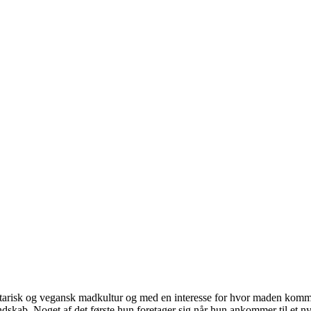
tarisk og vegansk madkultur og med en interesse for hvor maden komme
skab. Noget af det første hun foretager sig når hun ankommer til et nyt 