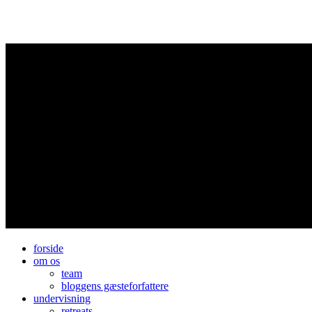
forside
om os
team
bloggens gæsteforfattere
undervisning
retreats