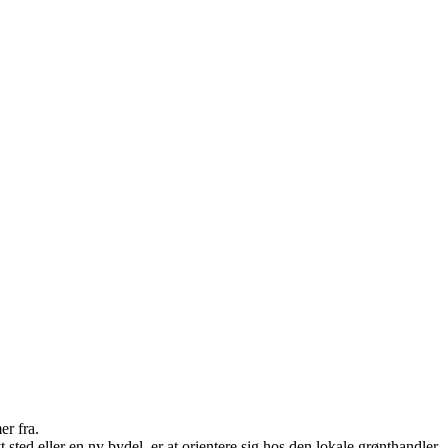
r fra.
sted eller en ny bydel, er at orientere sig hos den lokale grønthandler