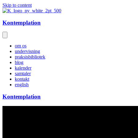
Skip to content
Kontemplation
om os
undervisning
praksisbibliotek
blog
kalender
samtaler
kontakt
english
Kontemplation