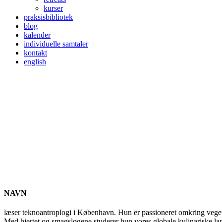
kurser
praksisbibliotek
blog
kalender
individuelle samtaler
kontakt
english
NAVN
læser teknoantroplogi i København. Hun er passioneret omkring vege
Med hjertet og smagsløgene studerer hun vores globale kulinariske land