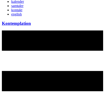
kalender
samtaler
kontakt
english
Kontemplation