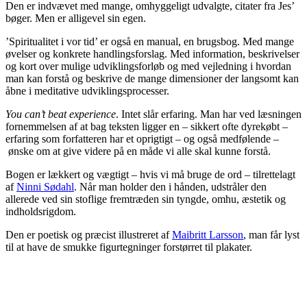
Den er indvævet med mange, omhyggeligt udvalgte, citater fra Jes’
bøger. Men er alligevel sin egen.
’Spiritualitet i vor tid’ er også en manual, en brugsbog. Med mange
øvelser og konkrete handlingsforslag. Med information, beskrivelser
og kort over mulige udviklingsforløb og med vejledning i hvordan
man kan forstå og beskrive de mange dimensioner der langsomt kan
åbne i meditative udviklingsprocesser.
You can’t beat experience
. Intet slår erfaring. Man har ved læsningen
fornemmelsen af at bag teksten ligger en – sikkert ofte dyrekøbt –
erfaring som forfatteren har et oprigtigt – og også medfølende –
ønske om at give videre på en måde vi alle skal kunne forstå.
Bogen er lækkert og vægtigt – hvis vi må bruge de ord – tilrettelagt
af
Ninni Sødahl
. Når man holder den i hånden, udstråler den
allerede ved sin stoflige fremtræden sin tyngde, omhu, æstetik og
indholdsrigdom.
Den er poetisk og præcist illustreret af
Maibritt Larsson
, man får lyst
til at have de smukke figurtegninger forstørret til plakater.