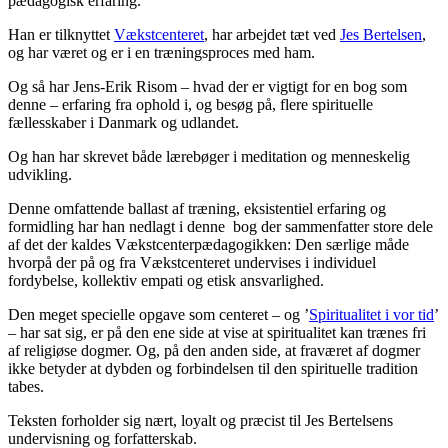
pædagogisk erfaring.
Han er tilknyttet
Vækstcenteret
, har arbejdet tæt ved
Jes Bertelsen
,
og har været og er i en træningsproces med ham.
Og så har Jens-Erik Risom – hvad der er vigtigt for en bog som
denne – erfaring fra ophold i, og besøg på, flere spirituelle
fællesskaber i Danmark og udlandet.
Og han har skrevet både lærebøger i meditation og menneskelig
udvikling.
Denne omfattende ballast af træning, eksistentiel erfaring og
formidling har han nedlagt i denne bog der sammenfatter store dele
af det der kaldes Vækstcenterpædagogikken: Den særlige måde
hvorpå der på og fra Vækstcenteret undervises i individuel
fordybelse, kollektiv empati og etisk ansvarlighed.
Den meget specielle opgave som centeret – og ’
Spiritualitet i vor tid
’
– har sat sig, er på den ene side at vise at spiritualitet kan trænes fri
af religiøse dogmer. Og, på den anden side, at fraværet af dogmer
ikke betyder at dybden og forbindelsen til den spirituelle tradition
tabes.
Teksten forholder sig nært, loyalt og præcist til Jes Bertelsens
undervisning og forfatterskab.