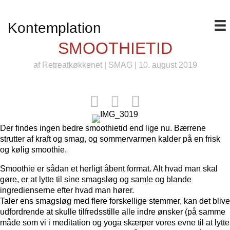
Kontemplation
SMOOTHIETID
af
Retreatkøkkenet
|
SMAG
| 10. august 2019
Der findes ingen bedre smoothietid end lige nu. Bærrene
strutter af kraft og smag, og sommervarmen kalder på en frisk
og kølig smoothie.
Smoothie er sådan et herligt åbent format. Alt hvad man skal
gøre, er at lytte til sine smagsløg og samle og blande
ingredienserne efter hvad man hører.
Taler ens smagsløg med flere forskellige stemmer, kan det blive
udfordrende at skulle tilfredsstille alle indre ønsker (på samme
måde som vi i meditation og yoga skærper vores evne til at lytte