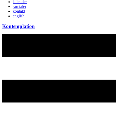
kalender
samtaler
kontakt
english
Kontemplation