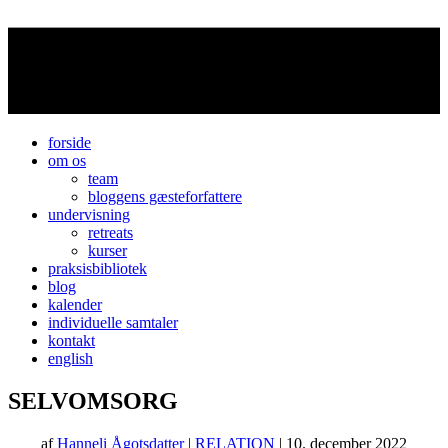
forside
om os
team
bloggens gæsteforfattere
undervisning
retreats
kurser
praksisbibliotek
blog
kalender
individuelle samtaler
kontakt
english
SELVOMSORG
af
Hanneli Ågotsdatter
|
RELATION
| 10. december 2022