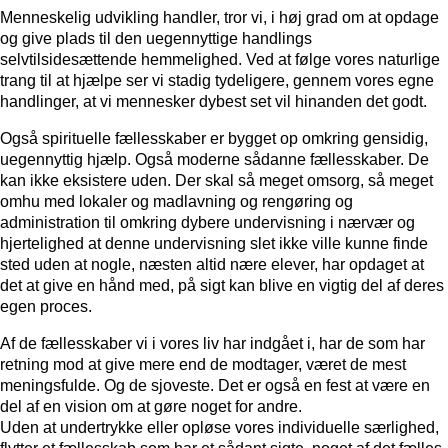
Menneskelig udvikling handler, tror vi, i høj grad om at opdage
og give plads til den uegennyttige handlings
selvtilsidesættende hemmelighed. Ved at følge vores naturlige
trang til at hjælpe ser vi stadig tydeligere, gennem vores egne
handlinger, at vi mennesker dybest set vil hinanden det godt.
Også spirituelle fællesskaber er bygget op omkring gensidig,
uegennyttig hjælp. Også moderne sådanne fællesskaber. De
kan ikke eksistere uden. Der skal så meget omsorg, så meget
omhu med lokaler og madlavning og rengøring og
administration til omkring dybere undervisning i nærvær og
hjertelighed at denne undervisning slet ikke ville kunne finde
sted uden at nogle, næsten altid nære elever, har opdaget at
det at give en hånd med, på sigt kan blive en vigtig del af deres
egen proces.
Af de fællesskaber vi i vores liv har indgået i, har de som har
retning mod at give mere end de modtager, været de mest
meningsfulde. Og de sjoveste. Det er også en fest at være en
del af en vision om at gøre noget for andre.
Uden at undertrykke eller opløse vores individuelle særlighed,