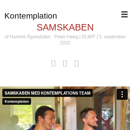
Kontemplation
SAMSKABEN
af
Hanneli Ågotsdatter
·
Peter Høeg
|
GLIMT
| 5. september
2020