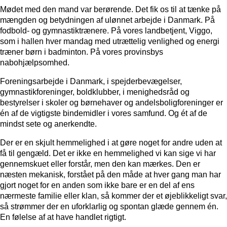
Mødet med den mand var berørende. Det fik os til at tænke på
mængden og betydningen af ulønnet arbejde i Danmark. På
fodbold- og gymnastiktrænere. På vores landbetjent, Viggo,
som i hallen hver mandag med utrættelig venlighed og energi
træner børn i badminton. På vores provinsbys
nabohjælpsomhed.
Foreningsarbejde i Danmark, i spejderbevægelser,
gymnastikforeninger, boldklubber, i menighedsråd og
bestyrelser i skoler og børnehaver og andelsboligforeninger er
én af de vigtigste bindemidler i vores samfund. Og ét af de
mindst sete og anerkendte.
Der er en skjult hemmelighed i at gøre noget for andre uden at
få til gengæld. Det er ikke en hemmelighed vi kan sige vi har
gennemskuet eller forstår, men den kan mærkes. Den er
næsten mekanisk, forstået på den måde at hver gang man har
gjort noget for en anden som ikke bare er en del af ens
nærmeste familie eller klan, så kommer der et øjeblikkeligt svar,
så strømmer der en uforklarlig og spontan glæde gennem én.
En følelse af at have handlet rigtigt.