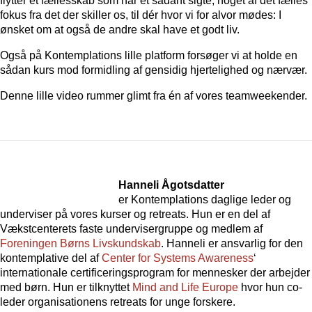
flytter et fællesskab som har et sådant sigte, noget af det fælles
fokus fra det der skiller os, til dér hvor vi for alvor mødes: I
ønsket om at også de andre skal have et godt liv.
Også på Kontemplations lille platform forsøger vi at holde en
sådan kurs mod formidling af gensidig hjertelighed og nærvær.
Denne lille video rummer glimt fra én af vores teamweekender.
Hanneli Ågotsdatter
er Kontemplations daglige leder og
underviser på vores kurser og retreats. Hun er en del af
Vækstcenterets faste undervisergruppe og medlem af
Foreningen Børns Livskundskab
. Hanneli er ansvarlig for den
kontemplative del af
Center for Systems Awareness
‘
internationale certificeringsprogram for mennesker der arbejder
med børn. Hun er tilknyttet
Mind and Life Europe
hvor hun co-
leder organisationens retreats for unge forskere.