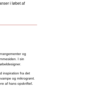
nser i løbet af
arrangementer og
emmesiden. I sin
møbeldesigner.
inspiration fra det
 svampe og mikrogrønt.
r.
ere af hans opskrifte