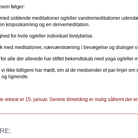
 som følger:
 med siddende meditationer og/eller vandremeditationer udendø
 en kropsskanning og en skrivemeditation.
ed for hvile og/eller individuel fordybelse.
æk med meditationer, nærværstræning i bevægelse og dialoger o
 for alle der allerede har stiftet bekendtskab med yoga og/eller m
 vi ikke tidligere har mødt, om at de medsender et par linjer om 
 og lignende.
ette retreat er 15. januar. Senere tilmelding er mulig såfremt der er
RE: