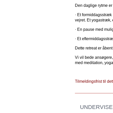
Den daglige rytme er
· Et formiddagsstræk
vejret. Et yogastræk,
· En pause med muligh
· Et eftermiddagsstr
Dette retreat er åbent
Vi vil bede ansøgere,
med meditation, yoga
Tilmeldingsfrist til d
UNDERVISE