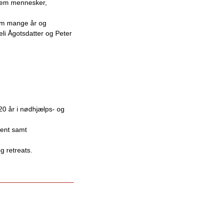
llem mennesker,
em mange år og
li Ågotsdatter og Peter
 20 år i nødhjælps- og
lent samt
g retreats.