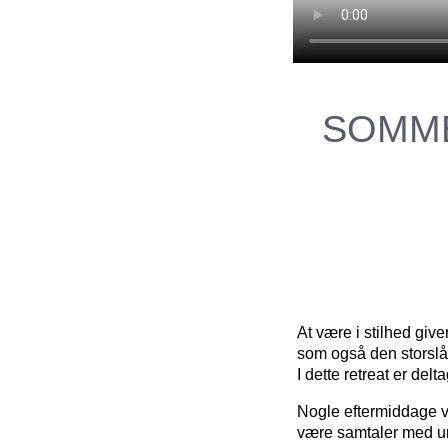
SOMME
At være i stilhed give
som også den storslå
I dette retreat er del
Nogle eftermiddage vil
være samtaler med u