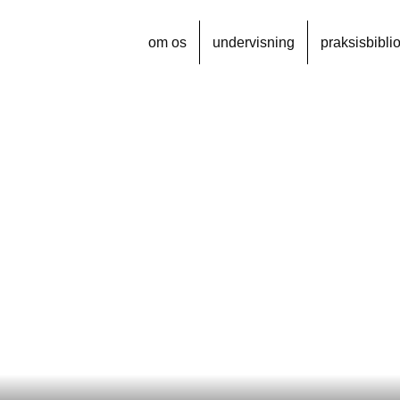
om os
undervisning
praksisbibli