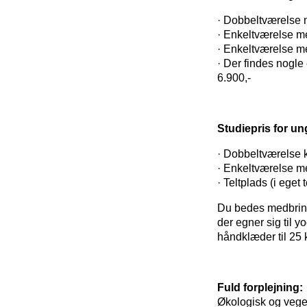
· Dobbeltværelse m
· Enkeltværelse m
· Enkeltværelse m
· Der findes nogle 
6.900,-
Studiepris for un
· Dobbeltværelse k
· Enkeltværelse m
· Teltplads (i eget t
Du bedes medbringe
der egner sig til y
håndklæder til 25 k
Fuld forplejning:
Økologisk og vege