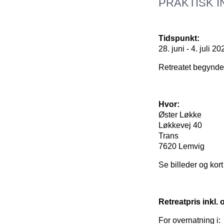
PRAKTISK I
Tidspunkt:
28. juni - 4. juli 20
Retreatet begynder 
Hvor:
Øster Løkke
Løkkevej 40
Trans
7620 Lemvig
Se billeder og kor
Retreatpris inkl.
For overnatning i: