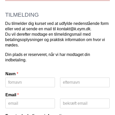
TILMELDING
Du tilmelder dig kurset ved at udfylde nedenstående form
eller ved at sende en mail til
kontakt@k.eym.dk.
Du vil derefter modtage en tilmeldingsmail med
betalingsoplysninger og praktisk information om hvor vi
mødes.
Din plads er reserveret, når vi har modtaget din
indbetaling.
Navn
*
F
E
o
f
Email
*
r
t
n
e
a
r
v
n
E
C
n
a
m
o