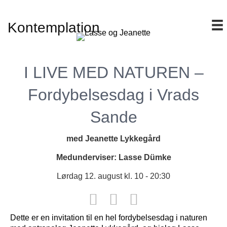
Kontemplation
I LIVE MED NATUREN –
Fordybelsesdag i Vrads
Sande
med Jeanette Lykkegård
Medunderviser: Lasse Dümke
Lørdag 12. august kl. 10 - 20:30
Dette er en invitation til en hel fordybelsesdag i naturen