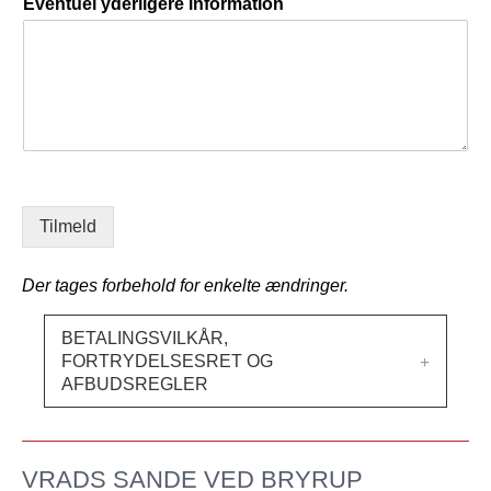
Eventuel yderligere information
v
a
n
n
i
f
l
i
r
m
E
m
a
i
l
Tilmeld
Der tages forbehold for enkelte ændringer.
BETALINGSVILKÅR,
Expand
FORTRYDELSESRET OG
AFBUDSREGLER
VRADS SANDE VED BRYRUP