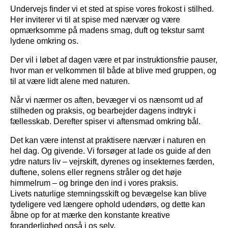
Undervejs finder vi et sted at spise vores frokost i stilhed.
Her inviterer vi til at spise med nærvær og være
opmærksomme på madens smag, duft og tekstur samt
lydene omkring os.
Der vil i løbet af dagen være et par instruktionsfrie pauser,
hvor man er velkommen til både at blive med gruppen, og
til at være lidt alene med naturen.
Når vi nærmer os aften, bevæger vi os nænsomt ud af
stilheden og praksis, og bearbejder dagens indtryk i
fællesskab. Derefter spiser vi aftensmad omkring bål.
Det kan være intenst at praktisere nærvær i naturen en
hel dag. Og givende. Vi forsøger at lade os guide af den
ydre naturs liv – vejrskift, dyrenes og insekternes færden,
duftene, solens eller regnens stråler og det høje
himmelrum – og bringe den ind i vores praksis.
Livets naturlige stemningsskift og bevægelse kan blive
tydeligere ved længere ophold udendørs, og dette kan
åbne op for at mærke den konstante kreative
foranderlighed også i os selv.