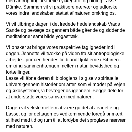
med antropolog Jeanette Lykkegård, og biolog Lasse
Dümke. Sammen vil vi praktisere nærvær og udforske
vores indre landskaber, støttet af naturen omkring os.
Vi vil tilbringe dagen i det fredede hedelandskab Vrads
Sande og bevæge os gennem både gående og siddende
meditationer samt blide yogastræk.
Vi ønsker at bringe vores respektive fagligheder ind i
dagen. Jeanette vil trække på viden fra sit antropologiske
arbejde - primært hendes tid blandt tjuktjerne i Sibirien -
omkring sammenhængen mellem natur, bevidsthed og
fortællinger.
Lasse vil åbne døren til biologiens i sig selv spirituelle
univers gennem historier om arter, som vi møder på vejen
og økosystemer, vi bevæger os igennem. Begge dele for
at understøtte vores samvær med naturen.
Dagen vil veksle mellem at være guidet af Jeanette og
Lasse, og for deltagernes vedkommende foregå primært i
stilhed med tid og rum til at fordybe det sprogløse nærvær
med naturen.