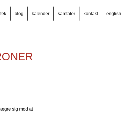
otek
blog
kalender
samtaler
kontakt
english
RONER
vægre sig mod at