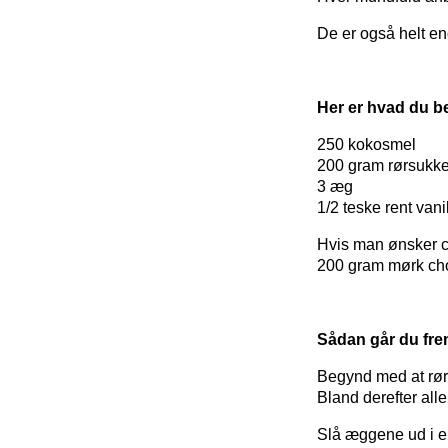
De er også helt e
Her er hvad du be
250 kokosmel
200 gram rørsukke
3 æg
1/2 teske rent vani
Hvis man ønsker 
200 gram mørk cho
Sådan går du fre
Begynd med at røre
Bland derefter alle
Slå æggene ud i e