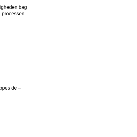
ligheden bag
l processen.
yppes de –