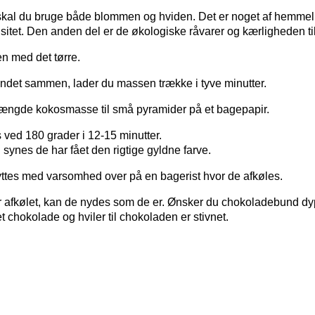
t skal du bruge både blommen og hviden. Det er noget af hemme
itet. Den anden del er de økologiske råvarer og kærligheden ti
 med det tørre.
andet sammen, lader du massen trække i tyve minutter.
ngde kokosmasse til små pyramider på et bagepapir.
ved 180 grader i 12-15 minutter.
synes de har fået den rigtige gyldne farve.
yttes med varsomhed over på en bagerist hvor de afkøles.
 afkølet, kan de nydes som de er. Ønsker du chokoladebund d
t chokolade og hviler til chokoladen er stivnet.