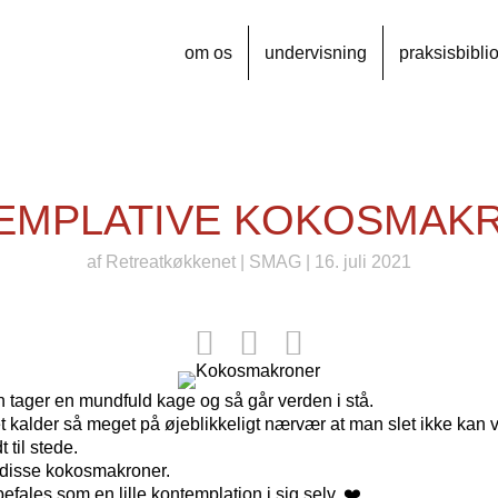
om os
undervisning
praksisbibli
EMPLATIVE KOKOSMAK
af
Retreatkøkkenet
|
SMAG
| 16. juli 2021
 tager en mundfuld kage og så går verden i stå.
 kalder så meget på øjeblikkeligt nærvær at man slet ikke kan 
 til stede.
disse kokosmakroner.
fales som en lille kontemplation i sig selv. ❤️