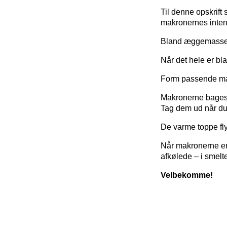
Til denne opskrif
makronernes intens
Bland æggemassen
Når det hele er bl
Form passende mæ
Makronerne bages 
Tag dem ud når du 
De varme toppe fl
Når makronerne er
afkølede – i smelte
Velbekomme!