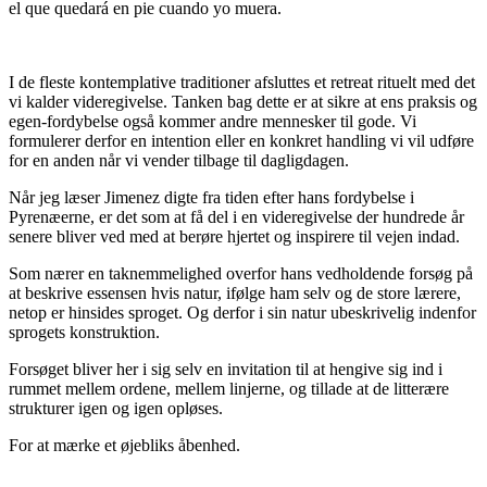
el que quedará en pie cuando yo muera.
I de fleste kontemplative traditioner afsluttes et retreat rituelt med det
vi kalder videregivelse. Tanken bag dette er at sikre at ens praksis og
egen-fordybelse også kommer andre mennesker til gode. Vi
formulerer derfor en intention eller en konkret handling vi vil udføre
for en anden når vi vender tilbage til dagligdagen.
Når jeg læser Jimenez digte fra tiden efter hans fordybelse i
Pyrenæerne, er det som at få del i en videregivelse der hundrede år
senere bliver ved med at berøre hjertet og inspirere til vejen indad.
Som nærer en taknemmelighed overfor hans vedholdende forsøg på
at beskrive essensen hvis natur, ifølge ham selv og de store lærere,
netop er hinsides sproget. Og derfor i sin natur ubeskrivelig indenfor
sprogets konstruktion.
Forsøget bliver her i sig selv en invitation til at hengive sig ind i
rummet mellem ordene, mellem linjerne, og tillade at de litterære
strukturer igen og igen opløses.
For at mærke et øjebliks åbenhed.