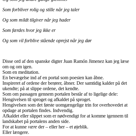
Som forbliver rolig og stille når jeg taler
Og som mildt tilgiver når jeg hader
Som færdes hvor jeg ikke er
Og som vil forblive stående oprejst når jeg dør
Disse ord af den spanske digter Juan Ramón Jimenez kan jeg læse
om og om igen.
Som en meditation.
En bevægelse ind af en portal som poesien kan åbne.
Inspireret af ordene der berører, åbner. Der samtidig kalder på det
ukendte; på at slippe ordene, det kendte.
Som om passagen gennem portalen består af to ligelige dele:
Hengivelsen til sproget og afkaldet på sproget.
Hengivelsen som det første uomgængelige trin for overhovedet at
opdage at portalen findes. Indvendig.
Afkaldet eller slippet som er nødvendigt for at komme igennem til
landskabet på portalens anden side.
For at kunne
være
der – eller her – et øjeblik.
Eller længere.