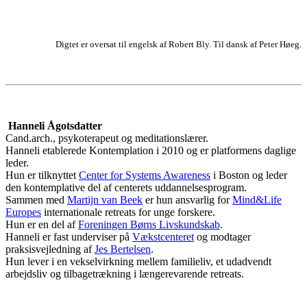
Digtet er oversat til engelsk af Robert Bly. Til dansk af Peter Høeg.
Hanneli Ågotsdatter
Cand.arch., psykoterapeut og meditationslærer.
Hanneli etablerede Kontemplation i 2010 og er platformens daglige
leder.
Hun er tilknyttet
Center for Systems Awareness
i Boston og leder
den kontemplative del af centerets uddannelsesprogram.
Sammen med
Martijn van Beek
er hun ansvarlig for
Mind&Life
Europes
internationale retreats for unge forskere.
Hun er en del af
Foreningen Børns Livskundskab
.
Hanneli er fast underviser på
Vækstcenteret
og modtager
praksisvejledning af
Jes Bertelsen
.
Hun lever i en vekselvirkning mellem familieliv, et udadvendt
arbejdsliv og tilbagetrækning i længerevarende retreats.