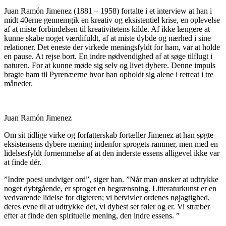
Juan Ramón Jimenez (1881 – 1958) fortalte i et interview at han i
midt 40erne gennemgik en kreativ og eksistentiel krise, en oplevelse
af at miste forbindelsen til kreativitetens kilde. Af ikke længere at
kunne skabe noget værdifuldt, af at miste dybde og nærhed i sine
relationer. Det eneste der virkede meningsfyldt for ham, var at holde
en pause. At rejse bort. En indre nødvendighed af at søge tilflugt i
naturen. For at kunne møde sig selv og livet dybere. Denne impuls
bragte ham til Pyrenæerne hvor han opholdt sig alene i retreat i tre
måneder.
Juan Ramón Jimenez
Om sit tidlige virke og forfatterskab fortæller Jimenez at han søgte
eksistensens dybere mening indenfor sprogets rammer, men med en
lidelsesfyldt fornemmelse af at den inderste essens alligevel ikke var
at finde dér.
”Indre poesi undviger ord”, siger han. ”Når man ønsker at udtrykke
noget dybtgående, er sproget en begrænsning. Litteraturkunst er en
vedvarende lidelse for digteren; vi betvivler ordenes nøjagtighed,
deres evne til at udtrykke det, vi dybest set føler og er. Vi stræber
efter at finde den spirituelle mening, den indre essens. ”