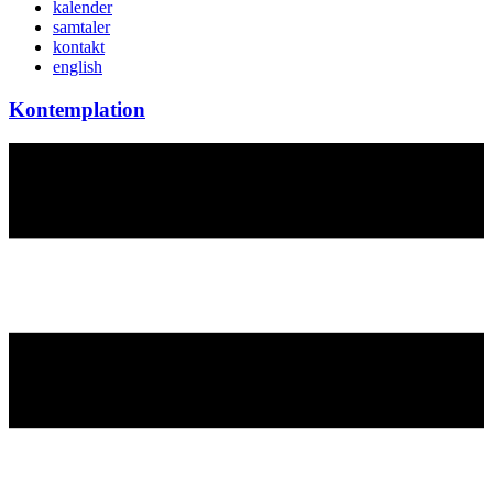
kalender
samtaler
kontakt
english
Kontemplation