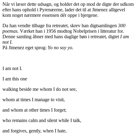
Når vi læser dette udsagn, og holder det op mod de digte der udkom
efter hans ophold i Pyrenæerne, lader det til at Jimenez alligevel
kom noget nærmere essensen dér oppe i bjergene.
Da han vendte tilbage fra retreatet, skrev han digtsamlingen
300
poemas.
Værket han i 1956 modtog Nobelprisen i litteratur for.
Denne samling åbner med hans daglige bøn i retreatet, digtet
I am
not I
.
På Jimenez eget sprog:
Yo no soy yo.
I am not I.
I am this one
walking beside me whom I do not see,
whom at times I manage to visit,
and whom at other times I forget;
who remains calm and silent while I talk,
and forgives, gently, when I hate,