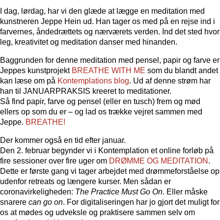
I dag, lørdag, har vi den glæde at lægge en meditation med
kunstneren Jeppe Hein ud. Han tager os med på en rejse ind i
farvernes, åndedrættets og nærværets verden. Ind det sted hvor
leg, kreativitet og meditation danser med hinanden.
Baggrunden for denne meditation med pensel, papir og farve er
Jeppes kunstprojekt
BREATHE WITH ME
som du blandt andet
kan læse om på
Kontemplations blog
. Ud af denne strøm har
han til JANUARPRAKSIS kreeret to meditationer.
Så find papir, farve og pensel (eller en tusch) frem og mød
ellers op som du er – og lad os trække vejret sammen med
Jeppe.
BREATHE!
Der kommer også en tid efter januar.
Den 2. februar begynder vi i Kontemplation et online forløb på
fire sessioner over fire uger om
DRØMME OG MEDITATION
.
Dette er første gang vi tager arbejdet med drømmeforståelse op
udenfor retreats og længere kurser. Men sådan er
coronavirkeligheden:
The Practice Must Go On
. Eller måske
snarere
can go on
. For digitaliseringen har jo gjort det muligt for
os at mødes og udveksle og praktisere sammen selv om