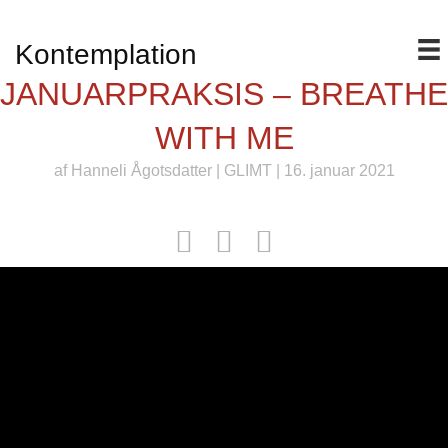
Kontemplation
JANUARPRAKSIS – BREATHE
WITH ME
af
Hanneli Ågotsdatter
|
GLIMT
| 16. januar 2021