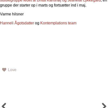
studiegruppe
ledet af Britta Karlshøj og Jeanette Lykkegård
, en
gruppe der starter op i marts og fortsætter ind i maj.
Varme hilsner
Hanneli Ågotsdatter
og
Kontemplations team
Love