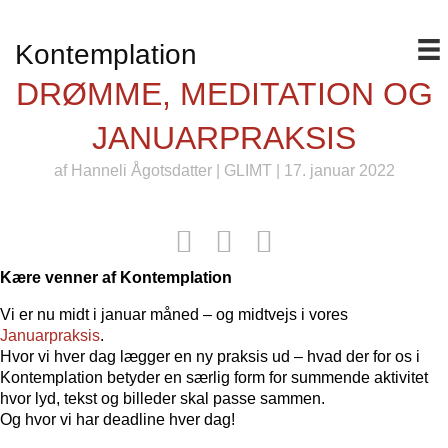
Kontemplation
DRØMME, MEDITATION OG
JANUARPRAKSIS
af
Hanneli Ågotsdatter
|
GLIMT
| 17. januar 2022
Kære venner af Kontemplation
Vi er nu midt i januar måned – og midtvejs i vores
Januarpraksis
.
Hvor vi hver dag lægger en ny praksis ud – hvad der for os i
Kontemplation betyder en særlig form for summende aktivitet
hvor lyd, tekst og billeder skal passe sammen.
Og hvor vi har deadline hver dag!