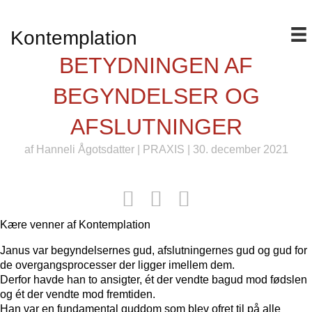
Kontemplation
BETYDNINGEN AF
BEGYNDELSER OG
AFSLUTNINGER
af
Hanneli Ågotsdatter
|
PRAXIS
| 30. december 2021
Kære venner af Kontemplation
Janus var begyndelsernes gud, afslutningernes gud og gud for
de overgangsprocesser der ligger imellem dem.
Derfor havde han to ansigter, ét der vendte bagud mod fødslen
og ét der vendte mod fremtiden.
Han var en fundamental guddom som blev ofret til på alle