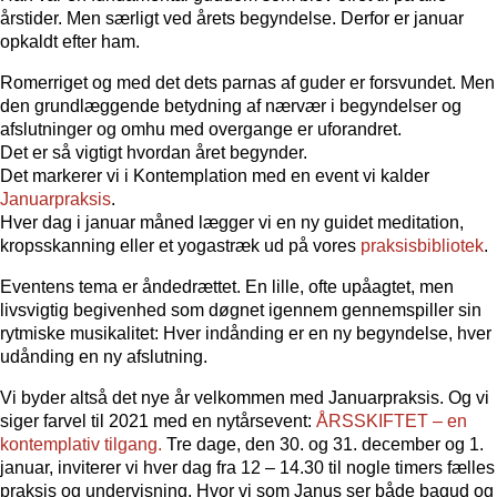
årstider. Men særligt ved årets begyndelse. Derfor er januar
opkaldt efter ham.
Romerriget og med det dets parnas af guder er forsvundet. Men
den grundlæggende betydning af nærvær i begyndelser og
afslutninger og omhu med overgange er uforandret.
Det er så vigtigt hvordan året begynder.
Det markerer vi i Kontemplation med en event vi kalder
Januarpraksis
.
Hver dag i januar måned lægger vi en ny guidet meditation,
kropsskanning eller et yogastræk ud på vores
praksisbibliotek
.
Eventens tema er åndedrættet. En lille, ofte upåagtet, men
livsvigtig begivenhed som døgnet igennem gennemspiller sin
rytmiske musikalitet: Hver indånding er en ny begyndelse, hver
udånding en ny afslutning.
Vi byder altså det nye år velkommen med Januarpraksis. Og vi
siger farvel til 2021 med en nytårsevent:
ÅRSSKIFTET – en
kontemplativ tilgang.
Tre dage, den 30. og 31. december og 1.
januar, inviterer vi hver dag fra 12 – 14.30 til nogle timers fælles
praksis og undervisning. Hvor vi som Janus ser både bagud og